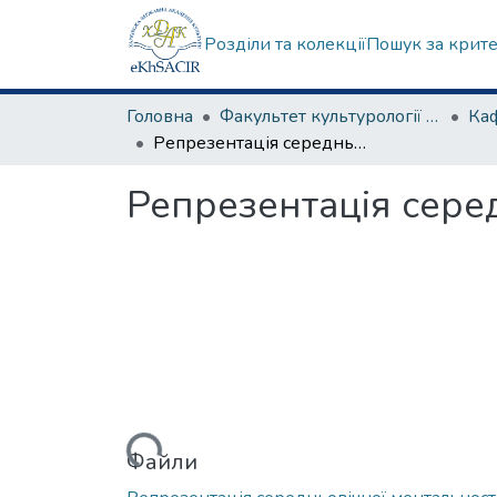
Розділи та колекції
Пошук за крит
Головна
Факультет культурології та соціальних комунікацій
Репрезентація середньовічної ментальності в готичній архітектурі
Репрезентація серед
Вантажиться...
Файли