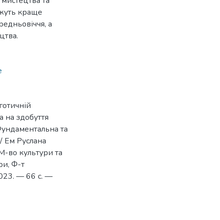
, мистецтва та
ожуть краще
редньовіччя, а
цтва.
e
готичній
а на здобуття
Фундаментальна та
 / Ем Руслана
М-во культури та
ри, Ф-т
2023. — 66 с. —