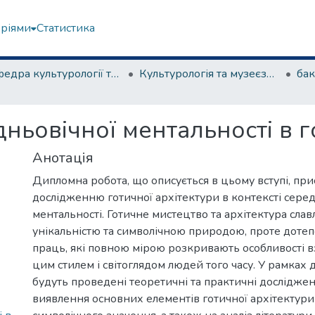
еріями
Статистика
Кафедра культурології та музеєзнавства
Культурологія та музеєзнавство
ньовічної ментальності в г
Анотація
Дипломна робота, що описується в цьому вступі, пр
дослідженню готичної архітектури в контексті сере
ментальності. Готичне мистецтво та архітектура слав
унікальністю та символічною природою, проте дотеп
праць, які повною мірою розкривають особливості в
цим стилем і світоглядом людей того часу. У рамках 
будуть проведені теоретичні та практичні досліджен
виявлення основних елементів готичної архітектури 