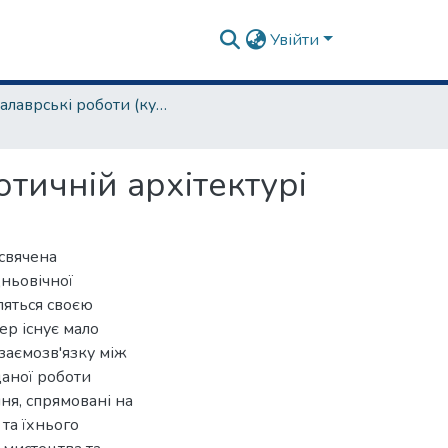
Увійти
бакалаврські роботи (культурологія та музеєзнавство)
отичній архітектурі
исвячена
дньовічної
ляться своєю
ер існує мало
заємозв'язку між
даної роботи
ня, спрямовані на
та їхнього