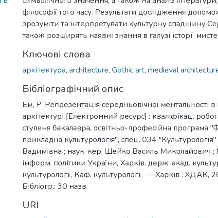
 в
символічного значення, а також на аналіз літератури
філософії того часу. Результати дослідження допом
зрозуміти та інтерпретувати культурну спадщину Се
також розширять наявні знання в галузі історії мисте
Ключові слова
архітектура
,
architecture
,
Gothic art
,
medieval architectur
Бібліографічний опис
Ем, Р. Репрезентація середньовічної ментальності в 
архітектурі [Електронний ресурс] : кваліфікац. робот
ступеня бакалавра, освітньо-професійна програма "
прикладна культурологія", спец. 034 "Культурологія"
Вадимівна ; наук. кер. Шейко Василь Миколайович ; 
інформ. політики України, Харків. держ. акад. культу
культурології, Каф. культурології. — Харків : ХДАК, 
Бібліогр.: 30 назв.
URI