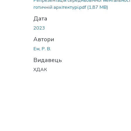
Репрезентація середньовічної ментальності
готичній архітектурі.pdf
(1,87 MB)
Дата
2023
Автори
Ем, Р. В.
Видавець
ХДАК