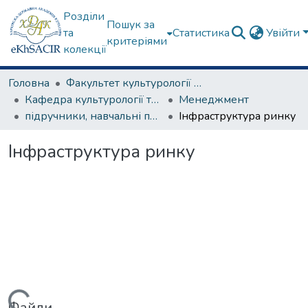
Розділи
Пошук за
та
Статистика
Увійти
критеріями
колекції
Головна
Факультет культурології та соціальних комунікацій
Кафедра культурології та музеєзнавства
Менеджмент
підручники, навчальні посібники, курси лекцій та ін.
Інфраструктура ринку
Інфраструктура ринку
Файли