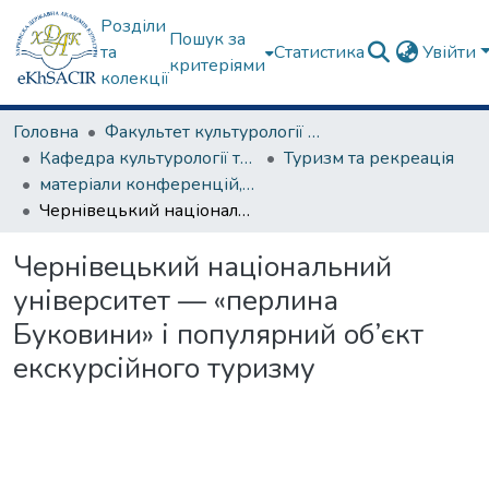
Розділи
Пошук за
та
Статистика
Увійти
критеріями
колекції
Головна
Факультет культурології та соціальних комунікацій
Кафедра культурології та музеєзнавства
Туризм та рекреація
матеріали конференцій, семінарів, круглих столів та ін.
Чернівецький національний університет — «перлина Буковини» і популярний об’єкт екскурсійного туризму
Чернівецький національний
університет — «перлина
Буковини» і популярний об’єкт
екскурсійного туризму