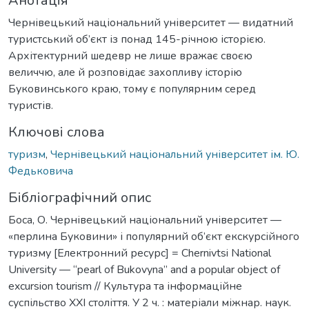
Анотація
Чернівецький національний університет — видатний
туристський об’єкт із понад 145-річною історією.
Архітектурний шедевр не лише вражає своєю
величчю, але й розповідає захопливу історію
Буковинського краю, тому є популярним серед
туристів.
Ключові слова
туризм
,
Чернівецький національний університет ім. Ю.
Федьковича
Бібліографічний опис
Боса, О. Чернівецький національний університет —
«перлина Буковини» і популярний об’єкт екскурсійного
туризму [Електронний ресурс] = Chernivtsi National
University — “pearl of Bukovyna” and a popular object of
excursion tourism // Культура та інформаційне
суспільство ХХІ століття. У 2 ч. : матеріали міжнар. наук.