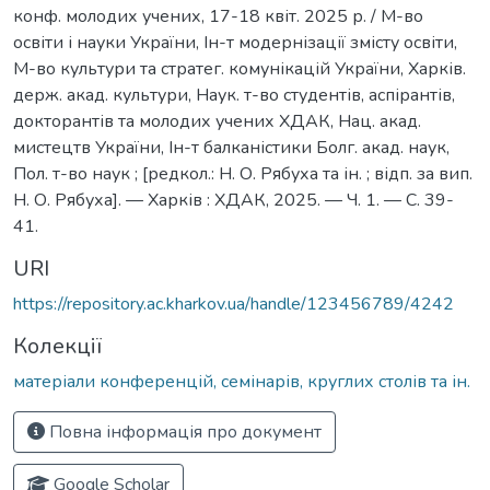
конф. молодих учених, 17-18 квіт. 2025 р. / М-во
освіти і науки України, Ін-т модернізації змісту освіти,
М-во культури та стратег. комунікацій України, Харків.
держ. акад. культури, Наук. т-во студентів, аспірантів,
докторантів та молодих учених ХДАК, Нац. акад.
мистецтв України, Ін-т балканістики Болг. акад. наук,
Пол. т-во наук ; [редкол.: Н. О. Рябуха та ін. ; відп. за вип.
Н. О. Рябуха]. — Харків : ХДАК, 2025. — Ч. 1. — С. 39-
41.
URI
https://repository.ac.kharkov.ua/handle/123456789/4242
Колекції
матеріали конференцій, семінарів, круглих столів та ін.
Повна інформація про документ
Google Scholar