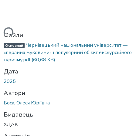
ься...
Файли
Чернівецький національний університет —
Основний
«перлина Буковини» і популярний об’єкт екскурсійного
туризму.pdf
(60,68 KB)
Дата
2025
Автори
Боса, Олеся Юріївна
Видавець
ХДАК