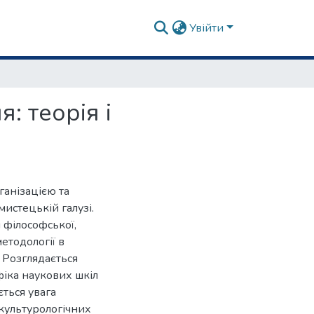
Увійти
: теорія і
ганізацією та
мистецькій галузі.
 філософської,
етодології в
 Розглядається
іка наукових шкіл
ться увага
культурологічних