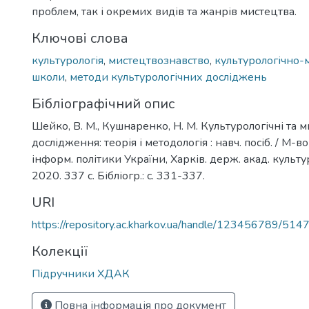
проблем, так і окремих видів та жанрів мистецтва.
Ключові слова
культурологія
,
мистецтвознавство
,
культурологічно-
школи
,
методи культурологічних досліджень
Бібліографічний опис
Шейко, В. М., Кушнаренко, Н. М. Культурологічні та 
дослідження: теорія і методологія : навч. посіб. / М-в
інформ. політики України, Харків. держ. акад. культу
2020. 337 с. Бібліогр.: с. 331-337.
URI
https://repository.ac.kharkov.ua/handle/123456789/514
Колекції
Підручники ХДАК
Повна інформація про документ