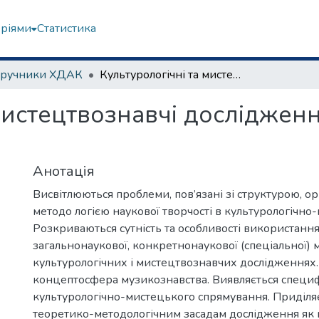
еріями
Статистика
дручники ХДАК
Культурологічні та мистецтвознавчі дослідження: теорія і методологія
мистецтвознавчі дослідження
Анотація
Висвітлюються проблеми, пов’язані зі структурою, ор
методо логією наукової творчості в культурологічно-
Розкриваються сутність та особливості використання
загальнонаукової, конкретнонаукової (спеціальної) м
культурологічних і мистецтвознавчих дослідженнях.
концептосфера музикознавства. Виявляється специф
культурологічно-мистецького спрямування. Приділяє
теоретико-методологічним засадам дослідження як 