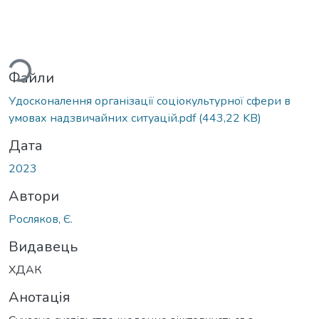
ажиться...
Файли
Удосконалення організації соціокультурної сфери в
умовах надзвичайних ситуацій.pdf
(443,22 KB)
Дата
2023
Автори
Росляков, Є.
Видавець
ХДАК
Анотація