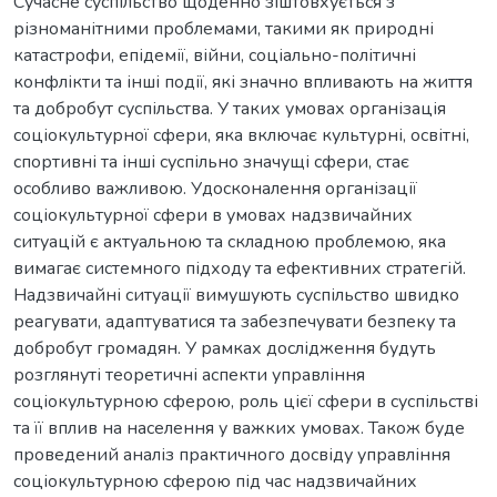
Сучасне суспільство щоденно зіштовхується з
різноманітними проблемами, такими як природні
катастрофи, епідемії, війни, соціально-політичні
конфлікти та інші події, які значно впливають на життя
та добробут суспільства. У таких умовах організація
соціокультурної сфери, яка включає культурні, освітні,
спортивні та інші суспільно значущі сфери, стає
особливо важливою. Удосконалення організації
соціокультурної сфери в умовах надзвичайних
ситуацій є актуальною та складною проблемою, яка
вимагає системного підходу та ефективних стратегій.
Надзвичайні ситуації вимушують суспільство швидко
реагувати, адаптуватися та забезпечувати безпеку та
добробут громадян. У рамках дослідження будуть
розглянуті теоретичні аспекти управління
соціокультурною сферою, роль цієї сфери в суспільстві
та її вплив на населення у важких умовах. Також буде
проведений аналіз практичного досвіду управління
соціокультурною сферою під час надзвичайних