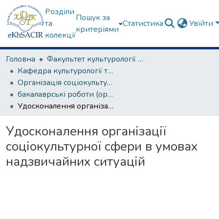
Розділи
Пошук за
та
Статистика
Увійти
критеріями
колекції
Головна
Факультет культурології та соціальних комунікацій
Кафедра культурології та музеєзнавства
Організація соціокультурної діяльності
бакалаврські роботи (організація соціокультурної діяльності)
Удосконалення організації соціокультурної сфери в умовах надзвичайних ситуацій
Удосконалення організації
соціокультурної сфери в умовах
надзвичайних ситуацій