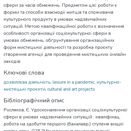
сфери за часів обмежень. Предметом цієї роботи є
форми та способи взаємодії митців та споживачів
культурного продукту в умовах надзвичайних
ситуацій. Метою кваліфікаційної роботи є визначення
особливості організації соціокультурної сфери в
умовах обмежень, обґрунтування організаційних
форм мистецької діяльності та розробка проєкту
створення агенції для проведення мистецьких онлайн
заходів.
Ключові слова
дозвіллєва діяльність
,
leisure in a pandemic
,
культурно-
мистецькі проєкти
,
cultural and art projects
Бібліографічний опис
Росляков, Є. Удосконалення організації соціокультурної
сфери в умовах надзвичайних ситуацій : кваліфікац.
робота на здобуття першого (бакалавр.) ступеня вищої
освіти, спец. 028 "Менеджмент соціокультурної