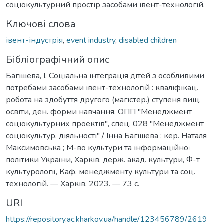
соціокультурний простір засобами івент-технологій.
Ключові слова
івент-індустрія
,
event industry
,
disabled children
Бібліографічний опис
Багішева, І. Соціальна інтеграція дітей з особливими
потребами засобами івент-технологій : кваліфікац.
робота на здобуття другого (магістер.) ступеня вищ.
освіти, ден. форми навчання, ОПП "Менеджмент
соціокультурних проектів", спец. 028 "Менеджмент
соціокультур. діяльності" / Інна Багішева ; кер. Наталя
Максимовська ; М-во культури та інформаційної
політики України, Харків. держ. акад. культури, Ф-т
культурології, Каф. менеджменту культури та соц.
технологій. — Харків, 2023. — 73 с.
URI
https://repository.ac.kharkov.ua/handle/123456789/2619