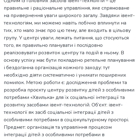
Одним із головних засобів івент-технолгій – це
правильне і раціональне управління, яке спрямоване
на привернення уваги широкого загалу. Завдяки івент-
технологіям, ми можемо навіть побічно вплинути на
тих, хто мало знає про цю тему, але входить в цільову
групу. У центрі уваги, лежать питання, що стосуються
того, як правильно планувати і послідовно
реалізовувати розвиток центру та подій в ньому. В
основу успіху має бути покладено ретельне планування
і бездоганна організація кожного заходу: тут
необхідно діяти систематично і уникати поширених
помилок. Метою роботи є: дослідження проблеми та
розробка проєкту центру розвитку дітей з особливими
потребами «Хвилька» для їх соціальної інтеграції та
розвитку засобами івент-технологій. Об’єкт: івент-
технології як засіб соціальної інтеграції дітей з
особливими потребами в соціокультурному просторі.
Предмет: організація та управління процесом
інтеграції дітей з особливими потребами в