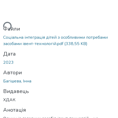
ься...
Файли
Соціальна інтеграція дітей з особливими потребами
засобами івент-технологій.pdf
(338,55 KB)
Дата
2023
Автори
Багішева, Інна
Видавець
ХДАК
Анотація