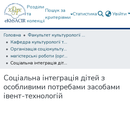
Розділи
Пошук за
та
Статистика
Увійти
критеріями
колекції
Головна
Факультет культурології та соціальних комунікацій
Кафедра культурології та музеєзнавства
Організація соціокультурної діяльності
магістерські роботи (організація соціокультурної діяльності)
Соціальна інтеграція дітей з особливими потребами засобами івент-технологій
Соціальна інтеграція дітей з
особливими потребами засобами
івент-технологій