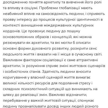
дослідженню поняття архетипу та вивчення його ролі
та впливу в соціумі. Проблеми глобалізації мають
неабиякий вплив на самосвідомість людини, і сприяють
прояву інтересу до процесів культурної ідентичності в
контексті винищення міждержавних культурних
кордонів. Це провокує людину до пошуку
основоположних образів і концепцій, які можна
резюмувати як архетипи, та які могли б описати
основні форми духовного розвитку, розкрити сенс
людського життя і вказати на її місце в сучасному світі.
Важливим фактором соціалізації є саме аттрактивні
архетипи, їх розуміння сприяє зміні життєвих сценаріїв
і особистісних станів. Здатність людини вносити
коригування у власний сценарій життя вимагає
великої кількості ресурсів для подолання стресу і
складних психологічний ситуацій що виникають на
шляху до реалізації змін. Важливо відзначити,
перебування у важкій життєвій ситуації, спонукає
людину проаналізувати досвід інших людей різного