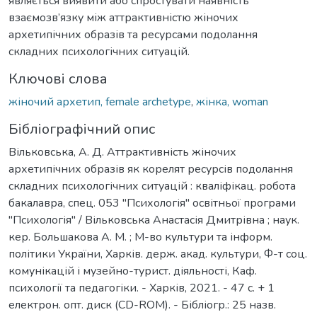
являється виявити або спростувати наявність
взаємозв’язку між аттрактивністю жіночих
архетипічних образів та ресурсами подолання
складних психологічних ситуацій.
Ключові слова
жіночий архетип, female archetype
,
жінка, woman
Бібліографічний опис
Вільковська, А. Д. Аттрактивність жіночих
архетипічних образів як корелят ресурсів подолання
складних психологічних ситуацій : кваліфікац. робота
бакалавра, спец. 053 "Психологія" освітньої програми
"Психологія" / Вільковська Анастасія Дмитрівна ; наук.
кер. Большакова А. М. ; М-во культури та інформ.
політики України, Харків. держ. акад. культури, Ф-т соц.
комунікацій і музейно-турист. діяльності, Каф.
психології та педагогіки. - Харків, 2021. - 47 с. + 1
електрон. опт. диск (CD-ROM). - Бібліогр.: 25 назв.