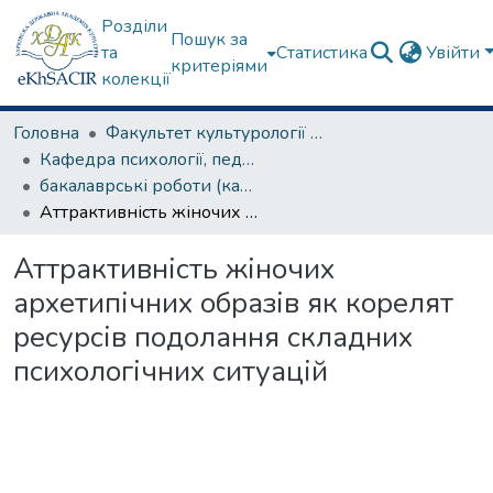
Розділи
Пошук за
та
Статистика
Увійти
критеріями
колекції
Головна
Факультет культурології та соціальних комунікацій
Кафедра психології, педагогіки та філології
бакалаврські роботи (кафедра психології, педагогіки та філології)
Аттрактивність жіночих архетипічних образів як корелят ресурсів подолання складних психологічних ситуацій
Аттрактивність жіночих
архетипічних образів як корелят
ресурсів подолання складних
психологічних ситуацій