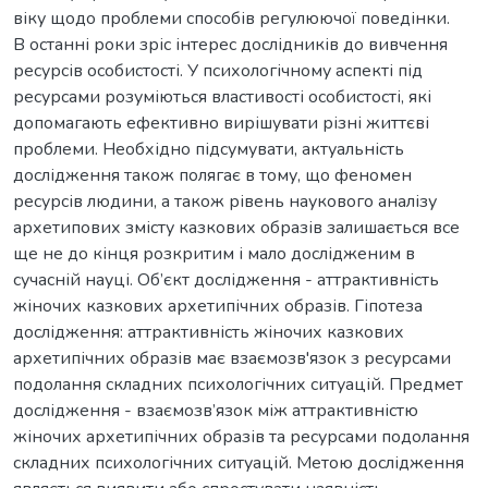
віку щодо проблеми способів регулюючої поведінки.
В останні роки зріс інтерес дослідників до вивчення
ресурсів особистості. У психологічному аспекті під
ресурсами розуміються властивості особистості, які
допомагають ефективно вирішувати різні життєві
проблеми. Необхідно підсумувати, актуальність
дослідження також полягає в тому, що феномен
ресурсів людини, а також рівень наукового аналізу
архетипових змісту казкових образів залишається все
ще не до кінця розкритим і мало дослідженим в
сучасній науці. Об’єкт дослідження - аттрактивність
жіночих казкових архетипічних образів. Гіпотеза
дослідження: аттрактивність жіночих казкових
архетипічних образів має взаємозв'язок з ресурсами
подолання складних психологічних ситуацій. Предмет
дослідження - взаємозв’язок між аттрактивністю
жіночих архетипічних образів та ресурсами подолання
складних психологічних ситуацій. Метою дослідження