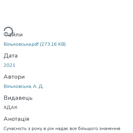
иться...
Файли
Вільковська.pdf
(273,16 KB)
Дата
2021
Автори
Вільковська, А. Д.
Видавець
ХДАК
Анотація
Сучасність з року в рік надає все більшого значення