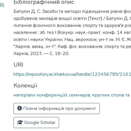
Бібліографічний опис
B)
Батулін Д. С. Засоби та методи підвищення рівня фіз
здобувачів закладів вищої освіти [Текст] / Батулін Д. С
питання фізичного виховання, спорту та здоров'я рі
населення : зб. тез І Всеукр. наук.-практ. конф. 14 кві
освіти і науки України, Нац. аерокосм. ун-т ім. М. Є.
"Харків. авіац. ін-т", Каф. фіз. виховання, спорту та ре
Харків, 2023. — С. 18-20.
URI
https://repository.ac.kharkov.ua/handle/123456789/216
Колекції
матеріали конференцій, семінарів, круглих столів та 
Повна інформація про документ
Google Scholar