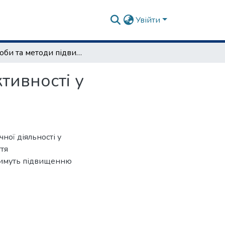
Увійти
Засоби та методи підвищення рівня фізичної активності у здобувачів закладів вищої освіти
тивності у
ної діяльності у
ття
тимуть підвищенню