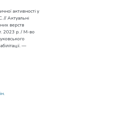
ичної активності у
. // Актуальні
зних верств
т. 2023 р. / М-во
 Жуковського
абілітації. —
1
ін.