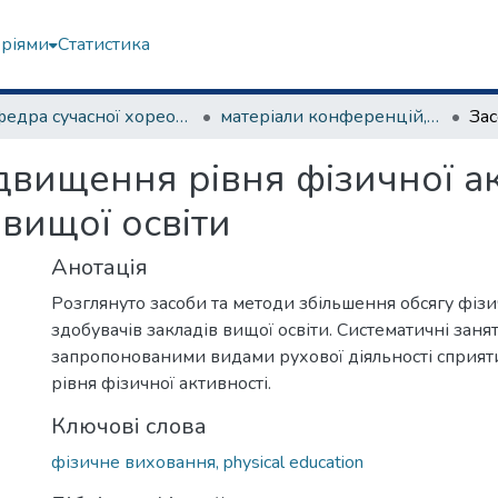
еріями
Статистика
Кафедра сучасної хореографії та спортивно-оздоровчих технологій
матеріали конференцій, семінарів, круглих столів та ін.
двищення рівня фізичної ак
 вищої освіти
Анотація
Розглянуто засоби та методи збільшення обсягу фізич
здобувачів закладів вищої освіти. Систематичні заня
запропонованими видами рухової діяльності сприя
рівня фізичної активності.
Ключові слова
фізичне виховання, physical education