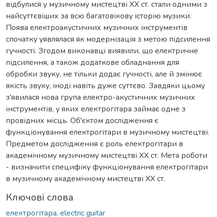
відбулися у музичному мистецтві ХХ ст. стали одними з
найсуттєвіших за всю багатовікову історію музики.
Поява електроакустичних музичних інструментів
спочатку уявлялася як модернізація з метою підсилення
гучності. Згодом виконавці виявили, що електричне
підсилення, а також додаткове обладнання для
обробки звуку, не тільки додає гучності, але й змінює
якість звуку, іноді навіть дуже суттєво. Завдяки цьому
з'явилася нова група електро-акустичних музичних
інструментів, у яких електрогітара займає одне з
провідних місць. Об'єктом дослідження є
функціонування електрогітари в музичному мистецтві.
Предметом дослідження є роль електрогітари в
академічному музичному мистецтві ХХ ст. Мета роботи
- визначити специфіку функціонування електрогітари
в музичному академічному мистецтві ХХ ст.
Ключові слова
електрогітара, electric guitar