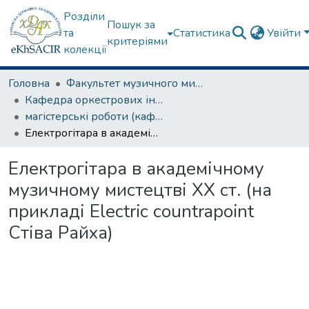
Розділи
Пошук за
та
Статистика
Увійти
критеріями
колекції
Головна
Факультет музичного мистецтва
Кафедра оркестрових інструментів
магістерські роботи (кафедра оркестрових інструментів)
Електрогітара в академічному музичному мистецтві ХХ ст. (на прикладі Electric countrapoint Стіва Райха)
Електрогітара в академічному
музичному мистецтві ХХ ст. (на
прикладі Electric countrapoint
Стіва Райха)