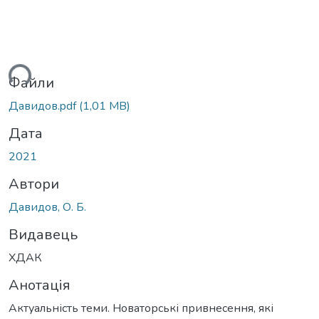
ься...
Файли
Давидов.pdf
(1,01 MB)
Дата
2021
Автори
Давидов, О. Б.
Видавець
ХДАК
Анотація
Актуальність теми. Новаторські привнесення, які