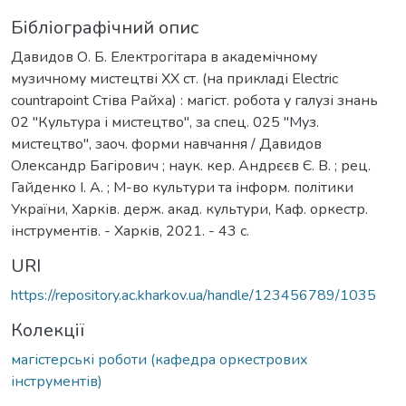
Бібліографічний опис
Давидов О. Б. Електрогітара в академічному
музичному мистецтві ХХ ст. (на прикладі Electric
countrapoint Стіва Райха) : магіст. робота у галузі знань
02 "Культура і мистецтво", за спец. 025 "Муз.
мистецтво", заоч. форми навчання / Давидов
Олександр Багірович ; наук. кер. Андрєєв Є. В. ; рец.
Гайденко І. А. ; М-во культури та інформ. політики
України, Харків. держ. акад. культури, Каф. оркестр.
інструментів. - Харків, 2021. - 43 с.
URI
https://repository.ac.kharkov.ua/handle/123456789/1035
Колекції
магістерські роботи (кафедра оркестрових
інструментів)