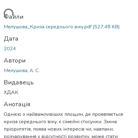
житься...
Файли
Мелушова_Криза середнього віку.pdf
(527,48 KB)
Дата
2024
Автори
Мелушова, А. С.
Видавець
ХДАК
Анотація
Однією з найважливіших площин, де проявляється
криза середнього віку, є сімейні стосунки. Зміна
пріоритетів, поява нових інтересів чи, навпаки,
розчарування у відсутності розвитку, може стати