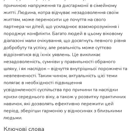
причиною напруження та дисгармонії в сімейному
житті. Людина, котра відчуває незадоволення своїм
життям, може переносити це почуття на свого
партнера чи дітей, що ускладнює взаєморозуміння і
породжує конфлікти. Багато людей в цьому віковому
діапазоні мали очікування, що досягнуть певного рівня
добробуту та успіху, але реальність може суттєво
відрізнятися від їхніх уявлень. Це викликає
незадоволеність, сумніви у правильності обраного
шляху, і як наслідок – відчуття внутрішньої порожнечі та
невпевненості. Таким чином, актуальність цієї теми
полягає в необхідності підвищення
усвідомленості суспільства про причини та наслідки
кризи середнього віку, а також у розвитку практичних
навичок, які дозволять ефективно пережити цей
період, зберігши гармонію у відносинах з близькими
людьми.
Ключові слова