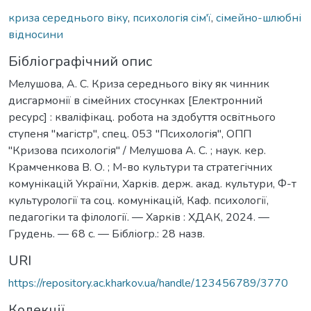
криза середнього віку
,
психологія сім'ї
,
сімейно-шлюбні
відносини
Бібліографічний опис
Мелушова, А. С. Криза середнього віку як чинник
дисгармонії в сімейних стосунках [Електронний
ресурс] : кваліфікац. робота на здобуття освітнього
ступеня "магістр", спец. 053 "Психологія", ОПП
"Кризова психологія" / Мелушова А. С. ; наук. кер.
Крамченкова В. О. ; М-во культури та стратегічних
комунікацій України, Харків. держ. акад. культури, Ф-т
культурології та соц. комунікацій, Каф. психології,
педагогіки та філології. — Харків : ХДАК, 2024. —
Грудень. — 68 с. — Бібліогр.: 28 назв.
URI
https://repository.ac.kharkov.ua/handle/123456789/3770
Колекції