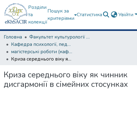
Розділи
Пошук за
та
Статистика
Увійти
критеріями
колекції
Головна
Факультет культурології та соціальних комунікацій
Кафедра психології, педагогіки та філології
магістерські роботи (кафедра психології, педагогіки та філології)
Криза середнього віку як чинник дисгармонії в сімейних стосунках
Криза середнього віку як чинник
дисгармонії в сімейних стосунках