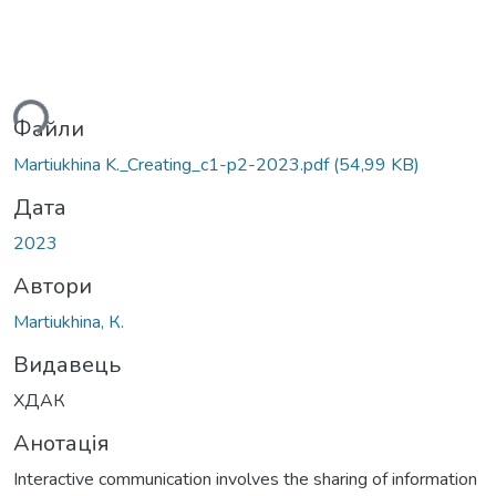
ься...
Файли
Martiukhina K._Creating_c1-p2-2023.pdf
(54,99 KB)
Дата
2023
Автори
Martiukhina, К.
Видавець
ХДАК
Анотація
Interactive communication involves the sharing of information