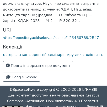
держ. акад. культури, Наук. т-во студентів, аспірантів,
докторантів та молодих учених ХДАК, Нац. акад.
мистецтв України ; [редкол.: Н. О. Рябуха та ін.]. —
Харків : ХДАК, 2023. — Ч. 2. — P. 320-321.
URI
https://repository.ac.kharkov.ua/handle/123456789/2547
Колекції
матеріали конференцій, семінарів, круглих столів та ін.
Повна інформація про документ
Google Scholar
DSpace software
copyright © 2002-2026
LYRASIS
Цей контент доступний на умовах ліцензії
Creative
Commons «Attribution-NonCommercial» 4.0 Всесвітня
.
Налаштування
Налаштування
Зворотній