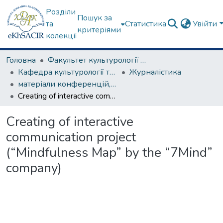
Розділи
Пошук за
та
Статистика
Увійти
критеріями
колекції
Головна
Факультет культурології та соціальних комунікацій
Кафедра культурології та музеєзнавства
Журналістика
матеріали конференцій, семінарів, круглих столів та ін.
Creating of interactive communication project (“Mindfulness Map” by the “7Mind” company)
Creating of interactive
communication project
(“Mindfulness Map” by the “7Mind”
company)