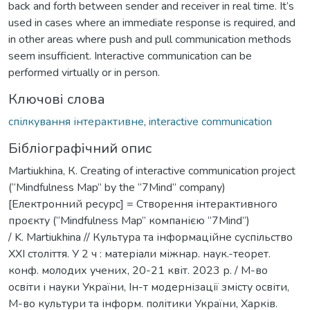
back and forth between sender and receiver in real time. It’s
used in cases where an immediate response is required, and
in other areas where push and pull communication methods
seem insufficient. Interactive communication can be
performed virtually or in person.
Ключові слова
спілкування інтерактивне
,
interactive communication
Бібліографічний опис
Martiukhina, К. Creating of interactive communication project
(“Mindfulness Map” by the “7Mind” company)
[Електронний ресурс] = Створення інтерактивного
проєкту (“Mindfulness Map” компанією “7Mind”)
/ K. Martiukhina // Культура та інформаційне суспільство
ХХІ століття. У 2 ч : матеріали міжнар. наук.-теорет.
конф. молодих учених, 20-21 квіт. 2023 р. / М-во
освіти і науки України, Ін-т модернізації змісту освіти,
М-во культури та інформ. політики України, Харків.