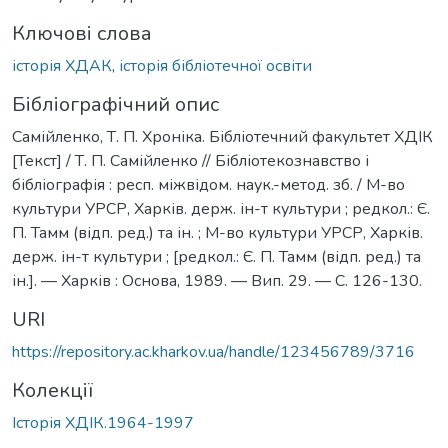
Ключові слова
історія ХДАК
,
історія бібліотечної освіти
Бібліографічний опис
Самійленко, Т. П. Хроніка. Бібліотечний факультет ХДІК
[Текст] / Т. П. Самійленко // Бібліотекознавство і
бібліографія : респ. міжвідом. наук.-метод. зб. / М-во
культури УРСР, Харків. держ. ін-т культури ; редкол.: Є.
П. Тамм (відп. ред.) та ін. ; М-во культури УРСР, Харків.
держ. ін-т культури ; [редкол.: Є. П. Тамм (відп. ред.) та
ін.]. — Харків : Основа, 1989. — Вип. 29. — С. 126-130.
URI
https://repository.ac.kharkov.ua/handle/123456789/3716
Колекції
Історія ХДІК.1964-1997