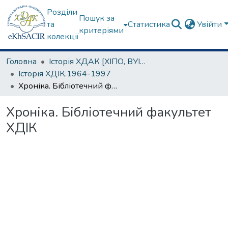
Розділи
Пошук за
та
Статистика
Увійти
критеріями
колекції
Головна
Історія ХДАК [ХІПО, ВУІКО, УБІ, ХДБІ, ХДІК]
Історія ХДІК.1964-1997
Хроніка. Бібліотечний факультет ХДІК
Хроніка. Бібліотечний факультет
ХДІК