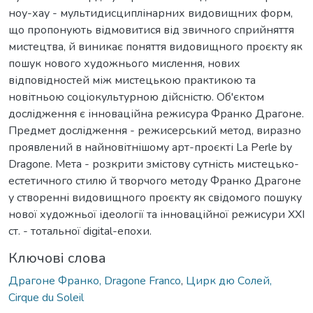
ноу-хау - мультидисциплінарних видовищних форм,
що пропонують відмовитися від звичного сприйняття
мистецтва, й виникає поняття видовищного проєкту як
пошук нового художнього мислення, нових
відповідностей між мистецькою практикою та
новітньою соціокультурною дійсністю. Об'єктом
дослідження є інноваційна режисура Франко Драгоне.
Предмет дослідження - режисерський метод, виразно
проявлений в найновітнішому арт-проєкті La Perle by
Dragone. Мета - розкрити змістову сутність мистецько-
естетичного стилю й творчого методу Франко Драгоне
у створенні видовищного проєкту як свідомого пошуку
нової художньої ідеології та інноваційної режисури ХХІ
ст. - тотальної digital-епохи.
Ключові слова
Драгоне Франко, Dragone Franco
,
Цирк дю Солей,
Cirque du Soleil