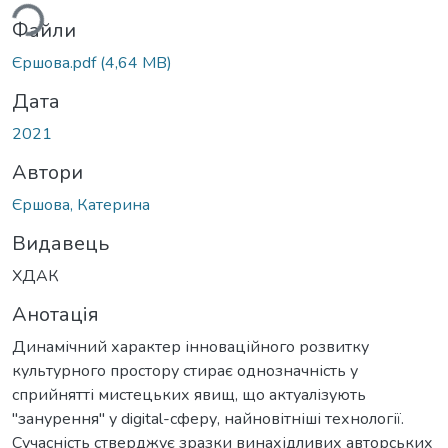
ься...
Файли
Єршова.pdf
(4,64 MB)
Дата
2021
Автори
Єршова, Катерина
Видавець
ХДАК
Анотація
Динамічний характер інноваційного розвитку
культурного простору стирає однозначність у
сприйнятті мистецьких явищ, що актуалізують
"занурення" у digital-сферу, найновітніші технології.
Сучасність стверджує зразки винахідливих авторських