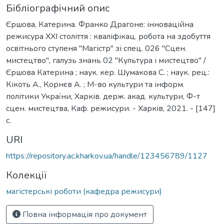
Бібліографічний опис
Єршова, Катерина. Франко Драгоне: інноваційна
режисура ХХІ століття : кваліфікац. робота на здобуття
освітнього ступеня "Магістр" зі спец. 026 "Сцен.
мистецтво", галузь знань 02 "Культура і мистецтво" /
Єршова Катерина ; наук. кер. Шумакова С. ; наук. рец.:
Кікоть А., Корнєв А. ; М-во культури та інформ.
політики України, Харків. держ. акад. культури, Ф-т
сцен. мистецтва, Каф. режисури. - Харків, 2021. - [147]
с.
URI
https://repository.ac.kharkov.ua/handle/123456789/1127
Колекції
магістерські роботи (кафедра режисури)
Повна інформація про документ