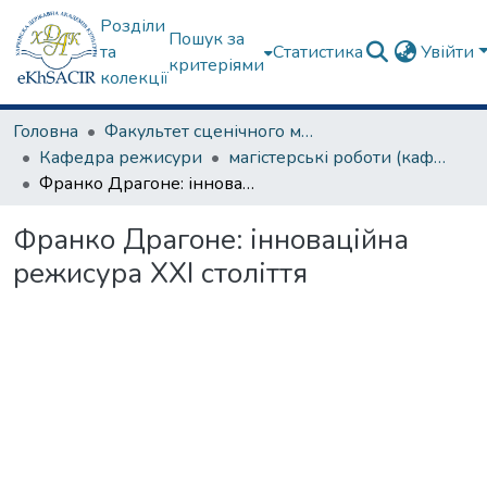
Розділи
Пошук за
та
Статистика
Увійти
критеріями
колекції
Головна
Факультет сценічного мистецтва
Кафедра режисури
магістерські роботи (кафедра режисури)
Франко Драгоне: інноваційна режисура ХХІ століття
Франко Драгоне: інноваційна
режисура ХХІ століття