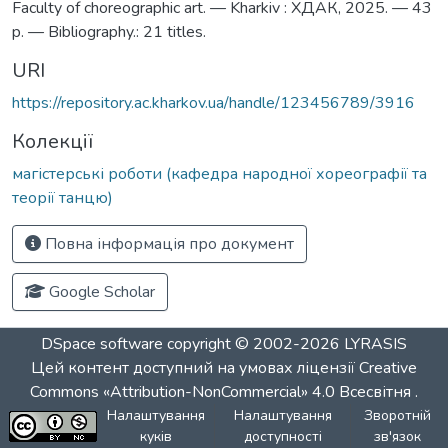
Faculty of choreographic art. — Kharkiv : ХДАК, 2025. — 43
p. — Bibliography.: 21 titles.
URI
https://repository.ac.kharkov.ua/handle/123456789/3916
Колекції
магістерські роботи (кафедра народної хореографії та
теорії танцю)
Повна інформація про документ
Google Scholar
DSpace software
copyright © 2002-2026
LYRASIS
Цей контент доступний на умовах ліцензії
Creative
Commons «Attribution-NonCommercial» 4.0 Всесвітня
.
Налаштування
Налаштування
Зворотній
куків
доступності
зв'язок