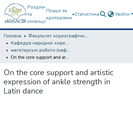
Розділи
Пошук за
та
Статистика
Увійти
критеріями
колекції
Головна
Факультет хореографічного мистецтва
Кафедра народної хореографії та теорії танцю
магістерські роботи (кафедра народної хореографії та теорії танцю)
On the core support and artistic expression of ankle strength in Latin dance
On the core support and artistic
expression of ankle strength in
Latin dance