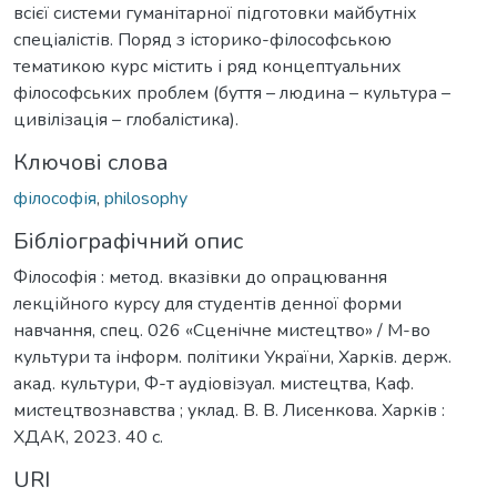
всієї системи гуманітарної підготовки майбутніх
спеціалістів. Поряд з історико-філософською
тематикою курс містить і ряд концептуальних
філософських проблем (буття – людина – культура –
цивілізація – глобалістика).
Ключові слова
філософія
,
philosophy
Бібліографічний опис
Філософія : метод. вказівки до опрацювання
лекційного курсу для студентів денної форми
навчання, спец. 026 «Сценічне мистецтво» / М-во
культури та інформ. політики України, Харків. держ.
акад. культури, Ф-т аудіовізуал. мистецтва, Каф.
мистецтвознавства ; уклад. В. В. Лисенкова. Харків :
ХДАК, 2023. 40 с.
URI