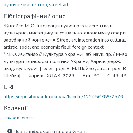
вуличне мистецтво
,
street art
Бібліографічний опис
Жигайло М. О. Інтеграція вуличного мистецтва в
культурно-мистецьку та соціально-економічну сфери:
зарубіжний контекст = Street art integration into cultural,
artistic, social and economic field: foreign context
/ М. О. Жигайло // Культура України : зб. наук. пр. / М-во
культури та інформ. політики України, Харків. держ.
акад. культури ; [голов. ред. В. М. Шейко ; за заг. ред. В.
Шейка]. — Харків : ХДАК, 2023. — Вип. 80. — С. 43-48.
URI
https://repository.ac.kharkov.ua/handle/123456789/2576
Колекції
наукові статті
Повна інформація про документ