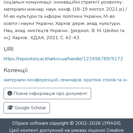
соціальні комунікації: інноваційні стратегії розвитку :
матеріали міжнар. наук. конф. (18-19 листоп. 2021 р.) /
М-во культури та інформ. політики України, М-во
освіти і науки України, Харків. держ. акад. культури,
Нац. акад. мистецтв України ; [редкол.: В. М. Шейко та
ін.]. Харків : ХДАК, 2021. С. 42-43.
URI
https://repository.ac.kharkov.ua/handle/123456789/5172
Колекції
матеріали конференцій, семінарів, круглих столів та ін.
Повна інформація про документ
Google Scholar
DSpace software
copyright © 2002-2026
LYRASIS
Цей контент доступний на умовах ліцензії
Creative