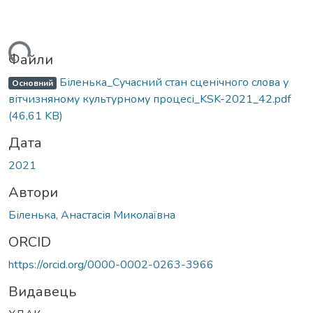
иться...
Файли
Біленька_Сучасний стан сценічного слова у
Основний
вітчизняному культурному процесі_KSK-2021_42.pdf
(46,61 KB)
Дата
2021
Автори
Біленька, Анастасія Миколаївна
ORCID
https://orcid.org/0000-0002-0263-3966
Видавець