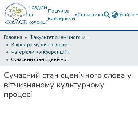
Розділи
Пошук за
та
Статистика
Увійти
критеріями
колекції
Головна
Факультет сценічного мистецтва
Кафедра музично-драматичного театру
матеріали конференцій, семінарів, круглих столів та ін.
Сучасний стан сценічного слова у вітчизняному культурному процесі
Сучасний стан сценічного слова у
вітчизняному культурному
процесі