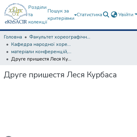
Розділи
Пошук за
та
Статистика
Увійти
критеріями
колекції
Головна
Факультет хореографічного мистецтва
Кафедра народної хореографії та теорії танцю
матеріали конференцій, семінарів, круглих столів та ін.
Друге пришестя Леся Курбаса
Друге пришестя Леся Курбаса