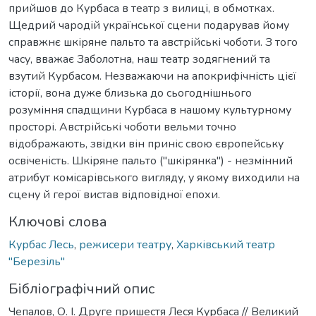
прийшов до Курбаса в театр з вилиці, в обмотках.
Щедрий чародій української сцени подарував йому
справжнє шкіряне пальто та австрійські чоботи. З того
часу, вважає Заболотна, наш театр зодягнений та
взутий Курбасом. Незважаючи на апокрифічність цієї
історії, вона дуже близька до сьогоднішнього
розуміння спадщини Курбаса в нашому культурному
просторі. Австрійські чоботи вельми точно
відображають, звідки він приніс свою європейську
освіченість. Шкіряне пальто ("шкірянка") - незмінний
атрибут комісарівського вигляду, у якому виходили на
сцену й герої вистав відповідної епохи.
Ключові слова
Курбас Лесь
,
режисери театру
,
Харківський театр
"Березіль"
Бібліографічний опис
Чепалов, О. І. Друге пришестя Леся Курбаса // Великий