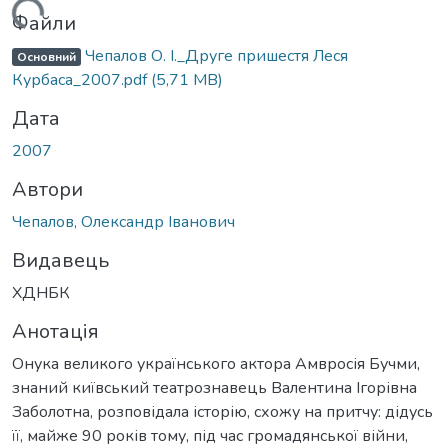
ажиться...
Файли
Чепалов О. І._Друге пришестя Леся
Основний
Курбаса_2007.pdf
(5,71 MB)
Дата
2007
Автори
Чепалов, Олександр Іванович
Видавець
ХДНБК
Анотація
Онука великого українського актора Амвросія Бучми,
знаний київський театрознавець Валентина Ігорівна
Заболотна, розповідала історію, схожу на притчу: дідусь
її, майже 90 років тому, під час громадянської війни,