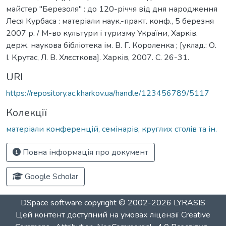
майстер "Березоля" : до 120-річчя від дня народження
Леся Курбаса : матеріали наук.-практ. конф., 5 березня
2007 р. / М-во культури і туризму України, Харків.
держ. наукова бібліотека ім. В. Г. Короленка ; [уклад.: О.
І. Крутас, Л. В. Хлєсткова]. Харків, 2007. С. 26-31.
URI
https://repository.ac.kharkov.ua/handle/123456789/5117
Колекції
матеріали конференцій, семінарів, круглих столів та ін.
Повна інформація про документ
Google Scholar
DSpace software
copyright © 2002-2026
LYRASIS
Цей контент доступний на умовах ліцензії
Creative