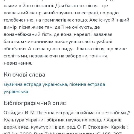
плями в його пізнанні. Для багатьох пісня - це
вокальний жанр, який звучить на естраді, по радіо,
телебаченню, на грамплатівках тощо. Але існує й інший
вимір: пісня живе там, де її не очікують, де
вонанебажаний гість, де вона, нарешті, заважає
багатьом чиновникам виконувати свої службові
обов'язки. А назва цього виду - блатна пісня, що живе
століттями, незважаючи на заборони, гоніння,
невизнання.
Ключові слова
музична естрада українська
,
пісенна естрада
українська
Бібліографічний опис
Откидач, В. М. Пісенна естрада: знайома та незнайома //
Культура України : збірник наукових праць / Харків.
держ. акад. культури ; відп. ред. О. Г. Стахевич. Харків :