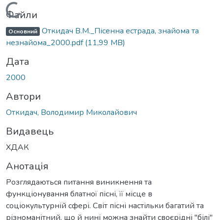
Вантажиться...
Файли
Откидач В.М._Пісенна естрада, знайома та
Основний
незнайома_2000.pdf
(11,99 MB)
Дата
2000
Автори
Откидач, Володимир Миколайович
Видавець
ХДАК
Анотація
Розглядаються питання виникнення та
функціонування блатної пісні, її місце в
соціокультурній сфері. Світ пісні настільки багатий та
різноманітний, що й нині можна знайти своєрідні "білі"