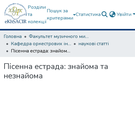
Розділи
Пошук за
та
Статистика
Увійти
критеріями
колекції
Головна
Факультет музичного мистецтва
Кафедра оркестрових інструментів
наукові статті
Пісенна естрада: знайома та незнайома
Пісенна естрада: знайома та
незнайома