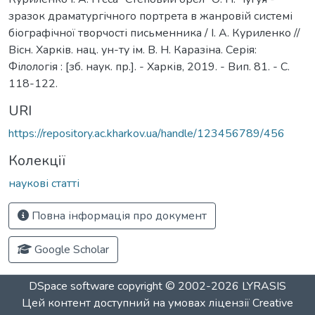
зразок драматургічного портрета в жанровій системі
біографічної творчості письменника / І. А. Куриленко //
Вісн. Харків. нац. ун-ту ім. В. Н. Каразіна. Серія:
Філологія : [зб. наук. пр.]. - Харків, 2019. - Вип. 81. - C.
118-122.
URI
https://repository.ac.kharkov.ua/handle/123456789/456
Колекції
наукові статті
Повна інформація про документ
Google Scholar
DSpace software
copyright © 2002-2026
LYRASIS
Цей контент доступний на умовах ліцензії
Creative