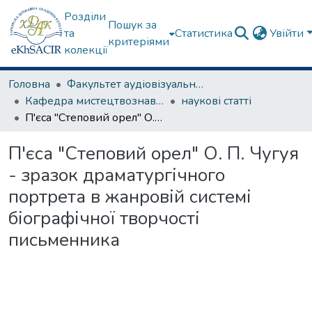
Розділи
Пошук за
та
Статистика
Увійти
критеріями
колекції
Головна
Факультет аудіовізуального мистецтва
Кафедра мистецтвознавства
наукові статті
П'єса "Степовий орел" О. П. Чугуя - зразок драматургічного портрета в жанровій системі біографічної творчості письменника
П'єса "Степовий орел" О. П. Чугуя
- зразок драматургічного
портрета в жанровій системі
біографічної творчості
письменника