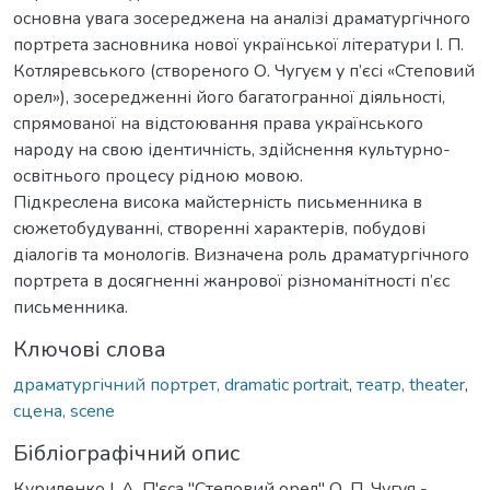
основна увага зосереджена на аналізі драматургічного
портрета засновника нової української літератури І. П.
Котляревського (створеного О. Чугуєм у п’єcі «Степовий
орел»), зосередженні його багатогранної діяльності,
спрямованої на відстоювання права українського
народу на свою ідентичність, здійснення культурно-
освітнього процесу рідною мовою.
Підкреслена висока майстерність письменника в
сюжетобудуванні, створенні характерів, побудові
діалогів та монологів. Визначена роль драматургічного
портрета в досягненні жанрової різноманітності п’єc
письменника.
Ключові слова
драматургічний портрет, dramatic portrait
,
театр, theater
,
сцена, scene
Бібліографічний опис
Куриленко І. А. П'єса "Степовий орел" О. П. Чугуя -