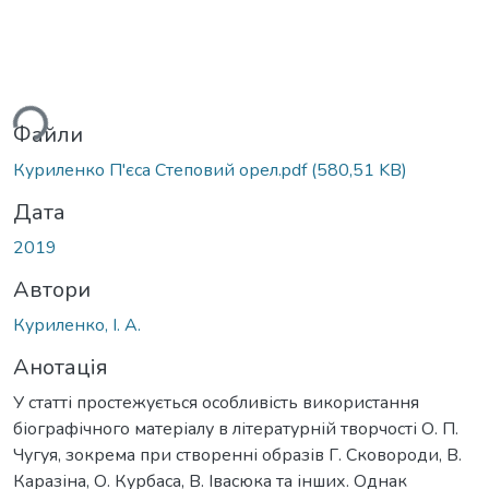
ься...
Файли
Куриленко П'єса Степовий орел.pdf
(580,51 KB)
Дата
2019
Автори
Куриленко, І. А.
Анотація
У статті простежується особливість використання
біографічного матеріалу в літературній творчості О. П.
Чугуя, зокрема при створенні образів Г. Сковороди, В.
Каразіна, О. Курбаса, В. Івасюка та інших. Однак