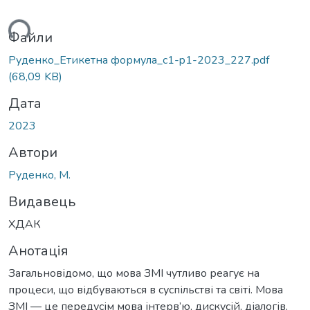
ться...
Файли
Руденко_Етикетна формула_c1-p1-2023_227.pdf
(68,09 KB)
Дата
2023
Автори
Руденко, М.
Видавець
ХДАК
Анотація
Загальновідомо, що мова ЗМІ чутливо реагує на
процеси, що відбуваються в суспільстві та світі. Мова
ЗМІ — це передусім мова інтерв’ю, дискусій, діалогів,