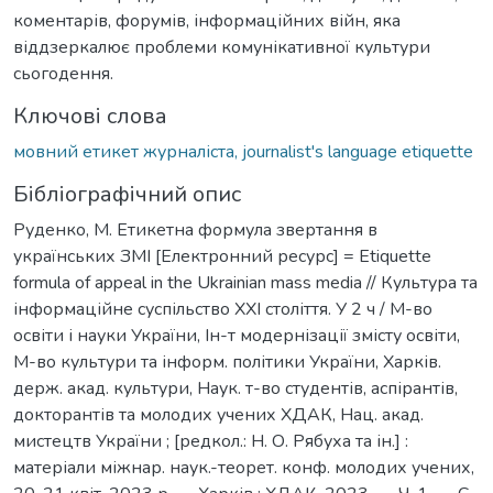
коментарів, форумів, інформаційних війн, яка
віддзеркалює проблеми комунікативної культури
сьогодення.
Ключові слова
мовний етикет журналіста, journalist's language etiquette
Бібліографічний опис
Руденко, М. Етикетна формула звертання в
українських ЗМІ [Електронний ресурс] = Etiquette
formula of appeal in the Ukrainian mass media // Культура та
інформаційне суспільство ХХІ століття. У 2 ч / М-во
освіти і науки України, Ін-т модернізації змісту освіти,
М-во культури та інформ. політики України, Харків.
держ. акад. культури, Наук. т-во студентів, аспірантів,
докторантів та молодих учених ХДАК, Нац. акад.
мистецтв України ; [редкол.: Н. О. Рябуха та ін.] :
матеріали міжнар. наук.-теорет. конф. молодих учених,