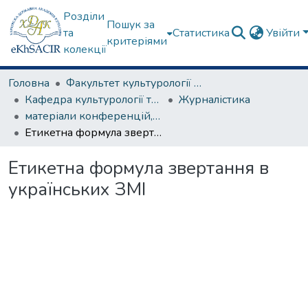
Розділи
Пошук за
та
Статистика
Увійти
критеріями
колекції
Головна
Факультет культурології та соціальних комунікацій
Кафедра культурології та музеєзнавства
Журналістика
матеріали конференцій, семінарів, круглих столів та ін.
Етикетна формула звертання в українських ЗМІ
Етикетна формула звертання в
українських ЗМІ