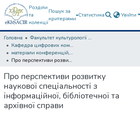
Розділи
Пошук за
та
Статистика
Увійти
критеріями
колекції
Головна
Факультет культурології та соціальних комунікацій
Кафедра цифрових комунікацій та інформаційних технологій
матеріали конференцій, семінарів, круглих столів та ін.
Про перспективи розвитку наукової спеціальності з інформаційної, бібліотечної та архівної справи
Про перспективи розвитку
наукової спеціальності з
інформаційної, бібліотечної та
архівної справи