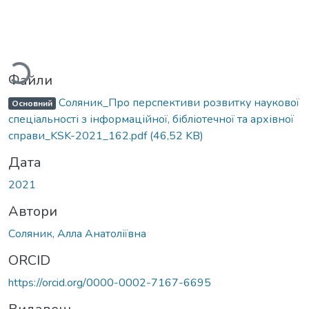
антажиться...
Файли
Соляник_Про перспективи розвитку наукової
Основний
спеціальності з інформаційної, бібліотечної та архівної
справи_KSK-2021_162.pdf
(46,52 KB)
Дата
2021
Автори
Соляник, Алла Анатоліївна
ORCID
https://orcid.org/0000-0002-7167-6695