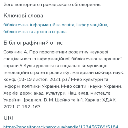
його повторного громадського обговорення.
Ключові слова
бібліотечна-інформаційна освіта
,
Інформаційна,
бібліотечна та архівна справа
Бібліографічний опис
Соляник, А. Про перспективи розвитку наукової
спеціальності з інформаційної, бібліотечної та архівної
справи // Культурологія та соціальні комунікації:
інноваційні стратегії розвитку : матеріали міжнар. наук.
конф. (18-19 листоп. 2021 р.) / М-во культури та
інформ. політики України, М-во освіти і науки України,
Харків. держ. акад. культури, Нац. акад. мистецтв
України ; [редкол.: В. М. Шейко та ін.]. Харків : ХДАК,
2021. С. 162-163.
URI
https://repository.ac.kharkov.ua/handle/123456789/5184