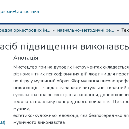
еріями
Статистика
Кафедра оркестрових інструментів
навчально-методичні рекомендації, програми дисциплін
засіб підвищення виконавсь
Анотація
Мистецтво гри на духових інструментах складається 
різноманітних психофізичних дій людини для пере
повітря у музичний образ. Формування високопроф
виконавців – завдання завжди актуальне, і кожний 
суспільства втілює свої цілі та завдання, доповнююч
теорію та практику попереднього покоління. Це стос
музики, її
естетико-художньої еволюції, яка безпосередньо вп
KB)
музичного виконавства.