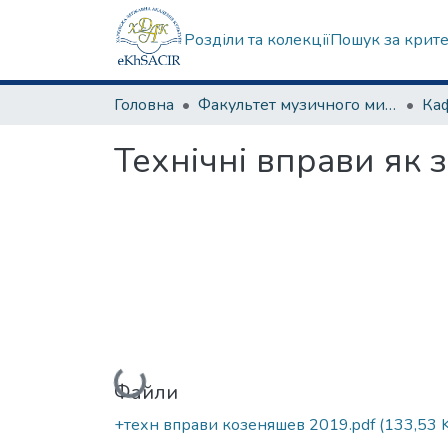
Розділи та колекції
Пошук за крит
Головна
Факультет музичного мистецтва
Технічні вправи як 
Вантажиться...
Файли
+техн вправи козеняшев 2019.pdf
(133,53 