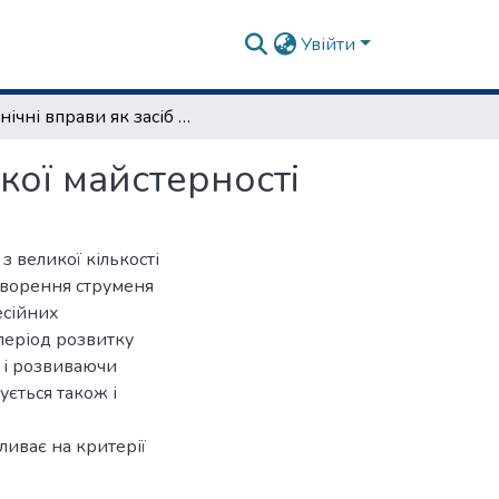
Увійти
Технічні вправи як засіб підвищення виконавської майстерності
кої майстерності
з великої кількості
творення струменя
есійних
період розвитку
и і розвиваючи
ується також і
ливає на критерії