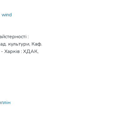
e wind
йстерності :
кад. культури, Каф.
. - Харків : ХДАК,
иплін