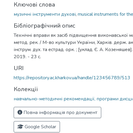
Ключові слова
музичні інструменти духові
,
musical instruments for th
Бібліографічний опис
Технічні вправи як засіб підвищення виконавської ма
метод. рек. / М-во культури України, Харків. держ. а
інструм. дух. та естрад. орк. ; [уклад. Є. А. Козеняшев]
2019. - 23 с.
URI
https://repository.ac.kharkov.ua/handle/123456789/513
Колекції
навчально-методичні рекомендації, програми дисц
Повна інформація про документ
Google Scholar