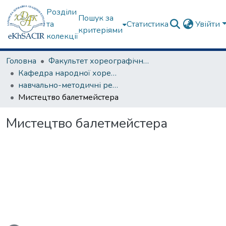
Розділи
Пошук за
та
Статистика
Увійти
критеріями
колекції
Головна
Факультет хореографічного мистецтва
Кафедра народної хореографії та теорії танцю
навчально-методичні рекомендації, програми дисциплін
Мистецтво балетмейстера
Мистецтво балетмейстера
ься...