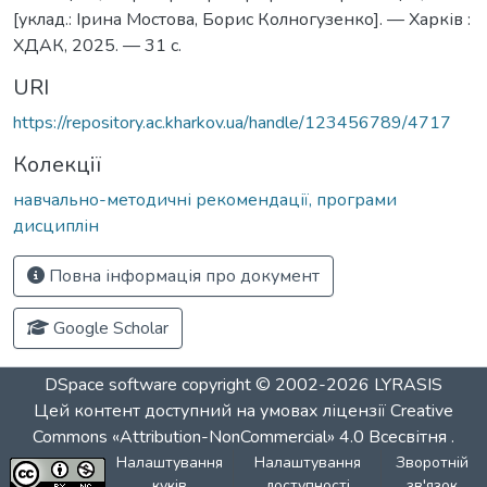
[уклад.: Ірина Мостова, Борис Колногузенко]. — Харків :
ХДАК, 2025. — 31 с.
URI
https://repository.ac.kharkov.ua/handle/123456789/4717
Колекції
навчально-методичні рекомендації, програми
дисциплін
Повна інформація про документ
Google Scholar
DSpace software
copyright © 2002-2026
LYRASIS
Цей контент доступний на умовах ліцензії
Creative
Commons «Attribution-NonCommercial» 4.0 Всесвітня
.
Налаштування
Налаштування
Зворотній
куків
доступності
зв'язок