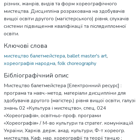
різних, жанрів, видів та форм хореографічного
мистецтва. Дисципліна розрахована на здобувачів
вищої освіти другого (магістерського) рівня, слухачів
системи підвищення кваліфікації та післядипломної
освіти.
Ключові слова
мистецтво балетмейстера
,
ballet master's art
,
хореографія народна
,
folk choreography
Бібліографічний опис
Мистецтво балетмейстера [Електронний ресурс] :
програма та навч.-метод. матеріали дисципліни для
здобувачів другого (магістер.) рівня вищої освіти, галузі
знань 02 «Культура і мистецтво», спец. 024
«Хореографія», освітньо-проф. програми
«Хореографія» / М-во культури та стратег. комунікацій
України, Харків. держ. акад. культури, Ф-т хореогр.
мистецтва, Каф. нар. хореографії та теорії танцю ;