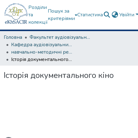
Розділи
Пошук за
та
Статистика
Увійти
критеріями
колекції
Головна
Факультет аудіовізуального мистецтва
Кафедра аудіовізуальних медіа та медіакомунікацій
навчально-методичні рекомендації, програми дисциплін
Історія документального кіно
Історія документального кіно