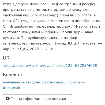
Історія документального кіно [Електронний ресурс] :
програма та навч.-метод. матеріали до курсу для
здобувачів першого (бакалавр.) рівня вищої освіти зі
спец. 021 «Аудіовізуальне мистецтво та виробництво»,
ОП «Відеоблогінг і телерепортерство» / М-во культури
та стратег. комунікацій України, Харків. держ. акад.
культури, Ф-т аудіовізуал. мистецтва, Каф.
телерепортер. майстерності ; [уклад. Ю. В. Літинська]. —
Харків : ХДАК, 2025. — 21 с.
URI
https://repository.ac.kharkov.ua/handle/123456789/4069
Колекції
навчально-методичні рекомендації, програми
дисциплін
Повна інформація про документ