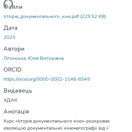
ться...
Файли
Історія_документального_кіно.pdf
(229,52 KB)
Дата
2025
Автори
Літинська, Юлія Вікторівна
ORCID
https://orcid.org/0000-0002-1148-8545
Видавець
ХДАК
Анотація
Курс «Історія документального кіно» розкриває
еволюцію документальної кінематографії від її