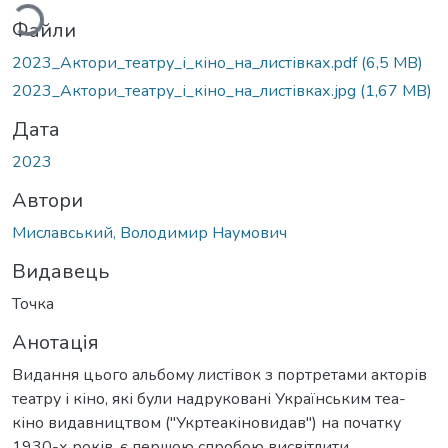
Файли
2023_Актори_театру_і_кіно_на_листівках.pdf
(6,5 MB)
2023_Актори_театру_і_кіно_на_листівках.jpg
(1,67 MB)
Дата
2023
Автори
Миславський, Володимир Наумович
Видавець
Точка
Анотація
Видання цього альбому листівок з портретами акторів
театру і кіно, які були надруковані Українським теа-
кіно видавництвом ("Укртеакіновидав") на початку
1930-х років, є першою спробою висвітлити