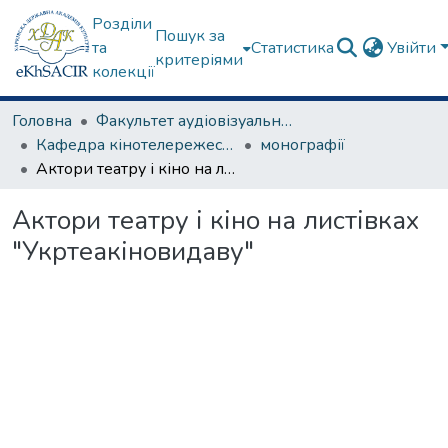
Розділи
Пошук за
та
Статистика
Увійти
критеріями
колекції
Головна
Факультет аудіовізуального мистецтва
Кафедра кінотелережесури та сценарної майстерності
монографії
Актори театру і кіно на листівках "Укртеакіновидаву"
Актори театру і кіно на листівках
"Укртеакіновидаву"
иться...