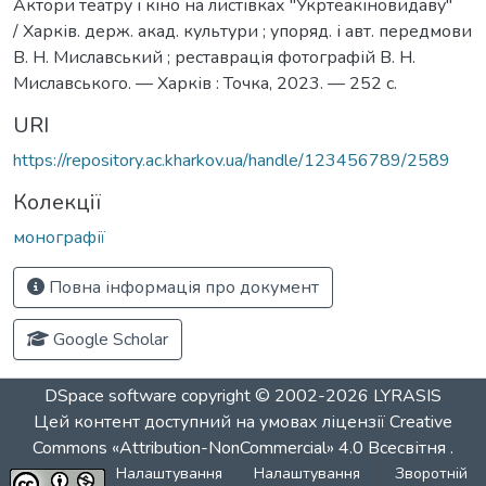
Актори театру і кіно на листівках "Укртеакіновидаву"
/ Харків. держ. акад. культури ; упоряд. і авт. передмови
В. Н. Миславський ; реставрація фотографій В. Н.
Миславського. — Харків : Точка, 2023. — 252 с.
URI
https://repository.ac.kharkov.ua/handle/123456789/2589
Колекції
монографії
Повна інформація про документ
Google Scholar
DSpace software
copyright © 2002-2026
LYRASIS
Цей контент доступний на умовах ліцензії
Creative
Commons «Attribution-NonCommercial» 4.0 Всесвітня
.
Налаштування
Налаштування
Зворотній