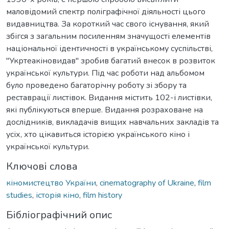
маловідомий спектр поліграфічної діяльності цього
видавництва. За короткий час свого існування, який
збігся з загальним посиленням значущості елементів
національної ідентичності в українському суспільстві,
"Укртеакіновидав" зробив багатий внесок в розвиток
української культури. Під час роботи над альбомом
було проведено багаторічну роботу зі збору та
реставрації листівок. Видання містить 102-і листівки,
які публікуються вперше. Видання розраховане на
дослідників, викладачів вищих навчальних закладів та
усіх, хто цікавиться історією українського кіно і
української культури.
Ключові слова
кіномистецтво України
,
cinematography of Ukraine
,
film
studies
,
історія кіно
,
film history
Бібліографічний опис