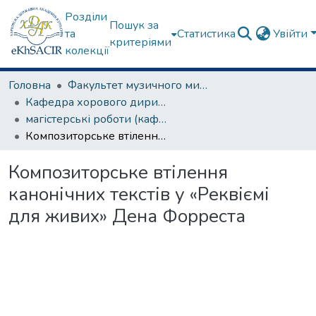
Розділи
Пошук за
та
Статистика
Увійти
критеріями
колекції
Головна
Факультет музичного мистецтва
Кафедра хорового диригування та академічного співу
магістерські роботи (кафедра хорового диригування та академічного співу)
Композиторське втілення канонічних текстів у «Реквіємі для живих» Дена Форреста
Композиторське втілення
канонічних текстів у «Реквіємі
для живих» Дена Форреста