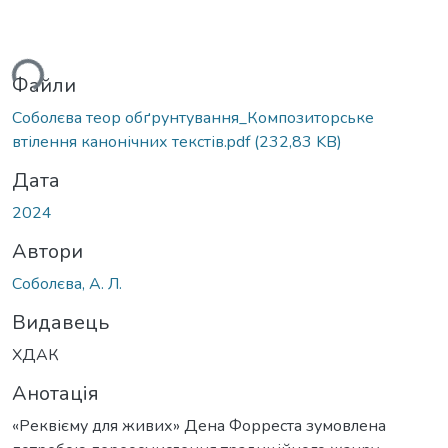
ься...
Файли
Соболєва теор обґрунтування_Композиторське
втілення канонічних текстів.pdf
(232,83 KB)
Дата
2024
Автори
Соболєва, А. Л.
Видавець
ХДАК
Анотація
«Реквієму для живих» Дена Форреста зумовлена