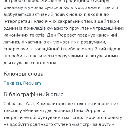
потребою переосмислення традиційного жанру
реквієму в умовах сучасної культури, адже в її річищі
відбувається активний пошук нових підходів до
інтерпретації класичних сакральних тем, а цей твір є
одним із прикладів сучасного прочитання традиційних
канонічних текстів. Ден Форрест поєднує канонічні
латинські частини з англомовними роздумами,
створюючи інноваційний і глибоко емоційний підхід,
що робить тексти меси зрозумілими та актуальними
для слухачів сьогодення.
Ключові слова
Реквієм
,
Requiem
Бібліографічний опис
Соболєва, А. Л. Композиторське втілення канонічних
текстів у «Реквіємі для живих» Дена Форреста :
теоретичне обґрунтування магістер. творчого проєкту
на здобуття освітнього ступеня «магістр» за другим