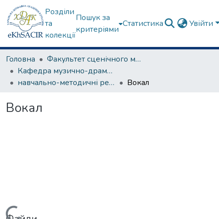
Розділи
Пошук за
та
Статистика
Увійти
критеріями
колекції
Головна
Факультет сценічного мистецтва
Кафедра музично-драматичного театру
навчально-методичні рекомендації, програми дисциплін
Вокал
Вокал
Файли