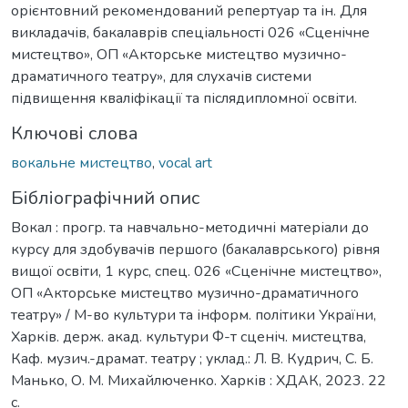
орієнтовний рекомендований репертуар та ін. Для
викладачів, бакалаврів спеціальності 026 «Сценічне
мистецтво», ОП «Акторське мистецтво музично-
драматичного театру», для слухачів системи
підвищення кваліфікації та післядипломної освіти.
Ключові слова
вокальне мистецтво
,
vocal art
Бібліографічний опис
Вокал : прогр. та навчально-методичні матеріали до
курсу для здобувачів першого (бакалаврського) рівня
вищої освіти, 1 курс, спец. 026 «Сценічне мистецтво»,
ОП «Акторське мистецтво музично-драматичного
театру» / М-во культури та інформ. політики України,
Харків. держ. акад. культури Ф-т сценіч. мистецтва,
Каф. музич.-драмат. театру ; уклад.: Л. В. Кудрич, С. Б.
Манько, О. М. Михайлюченко. Харків : ХДАК, 2023. 22
с.