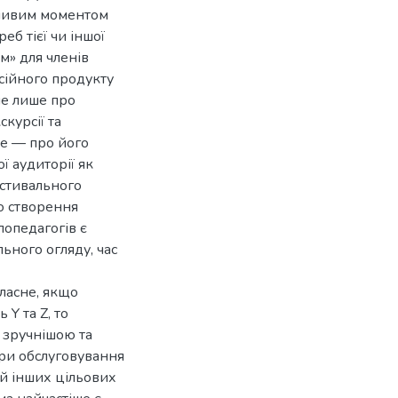
жливим моментом
еб тієї чи іншої
м» для членів
сійного продукту
не лише про
курсії та
же — про його
ї аудиторії як
естивального
до створення
лопедагогів є
ьного огляду, час
ласне, якщо
Y та Z, то
 зручнішою та
ури обслуговування
 й інших цільових