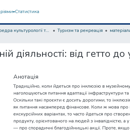
еріями
Статистика
Кафедра культурології та музеєзнавства
Туризм та рекреація
ній діяльності: від гетто д
Анотація
Традиційно, коли йдеться про інклюзію в музейному
наголошуються питання адаптації інфраструктури та 
Оскільки такі проєкти є досить дорогими, то інклюзі
як питання насамперед фінансове. Коли ж мова про 
екскурсійних варіантах, то часто йдеться про створ
продукту, орієнтованого на людей з інвалідністю, а 
— про спорадичні благодійницькі акції. Проте, якщо