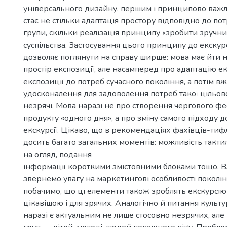
універсального дизайну, першим і принципово ва
стає не стільки адаптація простору відповідно до потр
групи, скільки реалізація принципу «зробити зручни
суспільства. Застосування цього принципу до екскур
дозволяє поглянути на справу ширше: мова має йти 
простір експозиції, але насамперед про адаптацію екс
експозиції до потреб сучасного покоління, а потім в
удосконалення для задоволення потреб такої цільово
незрячі. Мова наразі не про створення чергового ф
продукту «одного дня», а про зміну самого підходу 
екскурсії. Цікаво, що в рекомендаціях фахівців-тиф
досить багато загальних моментів: можливість тактил
на огляд, подання
інформації короткими змістовними блоками тощо. В
звернемо увагу на маркетингові особливості поколінь 
побачимо, що ці елементи також зроблять екскурсію
цікавішою і для зрячих. Аналогічно й питання культ
наразі є актуальним не лише стосовно незрячих, але