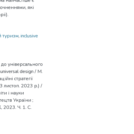
ма найчастіше є
точненнями, які
ії).
й туризм
,
inclusive
то до універсального
 universal design / М.
аційні стратегії
3 листоп. 2023 р.) /
іти і науки
тецтв України ;
, 2023. Ч. 1. С.