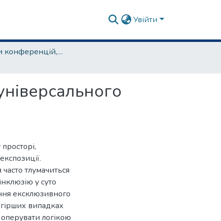
Увійти
матеріали конференцій, семінарів, круглих столів та ін.
о універсального
 просторі,
експозиції.
я часто тлумачиться
інклюзію у суто
ення ексклюзивного
у гірших випадках
 оперувати логікою