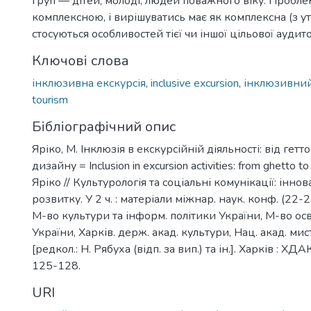
груп — дітей, молоді, людей поважного віку. Пробле
комплексною, і вирішуватись має як комплексна (з у
стосуються особливостей тієї чи іншої цільової аудитор
Ключові слова
інклюзивна екскурсія
,
inclusive excursion
,
інклюзивни
tourism
Бібліографічний опис
Яріко, М. Інклюзія в екскурсійній діяльності: від гет
дизайну = Inclusion in excursion activities: from ghetto to
Яріко // Культурологія та соціальні комунікації: іннов
розвитку. У 2 ч. : матеріали міжнар. наук. конф. (22-2
М-во культури та інформ. політики України, М-во осв
України, Харків. держ. акад. культури, Нац. акад. мис
[редкол.: Н. Рябуха (відп. за вип.) та ін.]. Харків : ХДАК
125-128.
URI