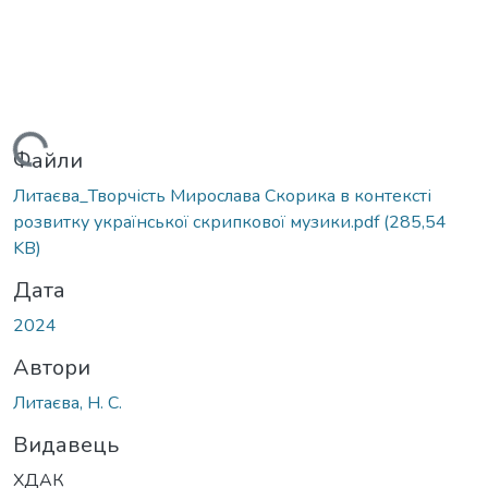
ажиться...
Файли
Литаєва_Творчість Мирослава Скорика в контексті
розвитку української скрипкової музики.pdf
(285,54
KB)
Дата
2024
Автори
Литаєва, Н. С.
Видавець
ХДАК