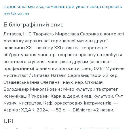
скрипкова музика
,
композитори українські
,
composers
are Ukrainian
Бібліографічний опис
Литаєва, Н. С. Творчість Мирослава Скорика в контексті
розвитку української скрипкової музики другої
половини ХХ – початку ХХІ століття : теоретичне
обґрунтування магістер. творчого проєкту на здобуття
освітнього ступеня «магістр» за другим (освітньо-
професійним) рівнем вищої освіти, спец. 025 "Музичне
мистецтво" / Литаєва Наталія Сергіївна; творчий кер.
Сташевська Інна Олегівна ; наук. кер. Откидач
Володимир Миколайович ; М-во культури та стратег.
комунікацій України, Харків. держ. акад. культури, Ф-т
музич. мистецтва, Каф. оркестрових інструментів. —
Харків : ХДАК, 2024. — 52 с. — Бібліогр.: 42 назви.
URI