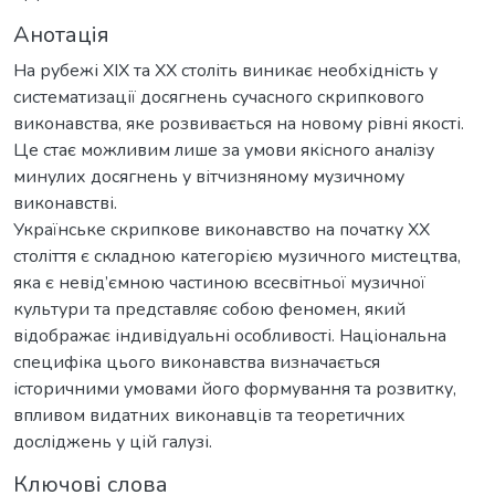
Анотація
На рубежі XIX та XX століть виникає необхідність у
систематизації досягнень сучасного скрипкового
виконавства, яке розвивається на новому рівні якості.
Це стає можливим лише за умови якісного аналізу
минулих досягнень у вітчизняному музичному
виконавстві.
Українське скрипкове виконавство на початку XX
століття є складною категорією музичного мистецтва,
яка є невід’ємною частиною всесвітньої музичної
культури та представляє собою феномен, який
відображає індивідуальні особливості. Національна
специфіка цього виконавства визначається
історичними умовами його формування та розвитку,
впливом видатних виконавців та теоретичних
досліджень у цій галузі.
Ключові слова