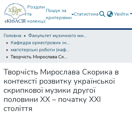
Розділи
Пошук за
та
Статистика
Увійти
критеріями
колекції
Головна
Факультет музичного мистецтва
Кафедра оркестрових інструментів
магістерські роботи (кафедра оркестрових інструментів)
Творчість Мирослава Скорика в контексті розвитку української скрипкової музики другої половини ХХ – початку ХХІ століття
Творчість Мирослава Скорика в
контексті розвитку української
скрипкової музики другої
половини ХХ – початку ХХІ
століття