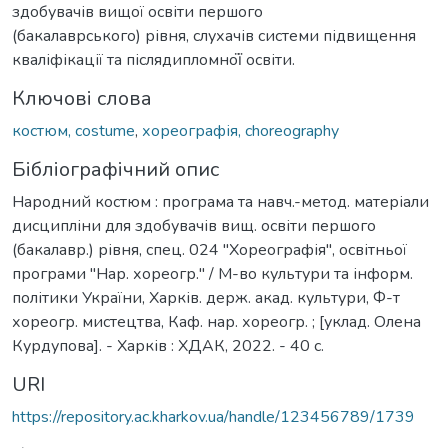
здобувачів вищої освіти першого
(бакалаврського) рівня, слухачів системи підвищення
кваліфікації та післядипломної̈ освіти.
Ключові слова
костюм, costume
,
хореографія, choreography
Бібліографічний опис
Народний костюм : програма та навч.-метод. матеріали
дисципліни для здобувачів вищ. освіти першого
(бакалавр.) рівня, спец. 024 "Хореографія", освітньої
програми "Нар. хореогр." / М-во культури та інформ.
політики України, Харків. держ. акад. культури, Ф-т
хореогр. мистецтва, Каф. нар. хореогр. ; [уклад. Олена
Курдупова]. - Харків : ХДАК, 2022. - 40 с.
URI
https://repository.ac.kharkov.ua/handle/123456789/1739