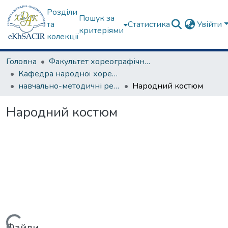
Розділи
Пошук за
та
Статистика
Увійти
критеріями
колекції
Головна
Факультет хореографічного мистецтва
Кафедра народної хореографії та теорії танцю
навчально-методичні рекомендації, програми дисциплін
Народний костюм
Народний костюм
Файли