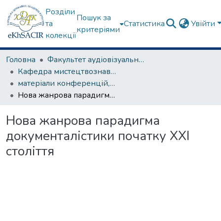
Розділи
Пошук за
та
Статистика
Увійти
критеріями
колекції
Головна
Факультет аудіовізуального мистецтва
Кафедра мистецтвознавства
матеріали конференцій, семінарів, круглих столів та ін.
Нова жанрова парадигма документалістики початку ХХІ століття
Нова жанрова парадигма
документалістики початку ХХІ
століття