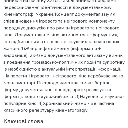
виникла на початку ХХІ ст. Також виникла проблема
переосмислення ідентичності в документальному
кінематографі України. Концепт документалізму як
співвідношення ігрового та неігрового компоненту
породжує дискусію про рамки ігрового та неігрового
кіно. Документальне кіно активно трансформується,
що відбивається в оновленні існуючих та появі нових
жанрів. 1)Жанр інфотейменту (інформація +
видовище). 2)Жанр документального активізму виник
з поєднання громадсько-політичних подій та супротиву
із необхідністю в актуальній інтерпретації інформації.
На перетині ігрового і неігрового кіно перебуває жанр
мокьюментарі. Псевдодокументалістика зберігає
форму документальної оповіді, проте реалізує в її
формі цілковито художній зміст. 3)Наукове та науково-
популярне кіно. 4)Хронікальний жанр - це частина
класичного репертуару кінематографу.
Ключові слова