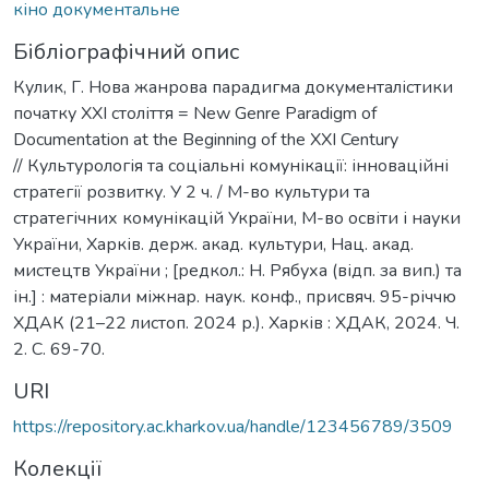
кіно документальне
Бібліографічний опис
Кулик, Г. Нова жанрова парадигма документалістики
початку ХХІ століття = New Genre Paradigm of
Documentation at the Beginning of the XXI Century
// Культурологія та соціальні комунікації: інноваційні
стратегії розвитку. У 2 ч. / М-во культури та
стратегічних комунікацій України, М-во освіти і науки
України, Харків. держ. акад. культури, Нац. акад.
мистецтв України ; [редкол.: Н. Рябуха (відп. за вип.) та
ін.] : матеріали міжнар. наук. конф., присвяч. 95-річчю
ХДАК (21–22 листоп. 2024 р.). Харків : ХДАК, 2024. Ч.
2. С. 69-70.
URI
https://repository.ac.kharkov.ua/handle/123456789/3509
Колекції