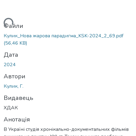
ться...
Файли
Кулик_Нова жарова парадигма_KSK-2024_2_69.pdf
(56,46 KB)
Дата
2024
Автори
Кулик, Г.
Видавець
ХДАК
Анотація
В Україні студія хронікально-документальних фільмів