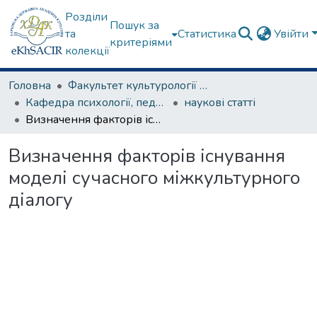
Розділи
Пошук за
та
Статистика
Увійти
критеріями
колекції
Головна
Факультет культурології та соціальних комунікацій
Кафедра психології, педагогіки та філології
наукові статті
Визначення факторів існування моделі сучасного міжкультурного діалогу
Визначення факторів існування
моделі сучасного міжкультурного
діалогу