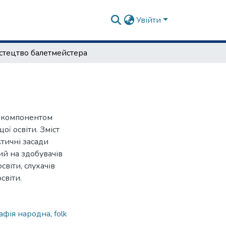
Увійти
тецтво балетмейстера
м компонентом
ої освіти. Зміст
тичні засади
ий на здобувачів
світи, слухачів
світи.
афія народна
,
folk