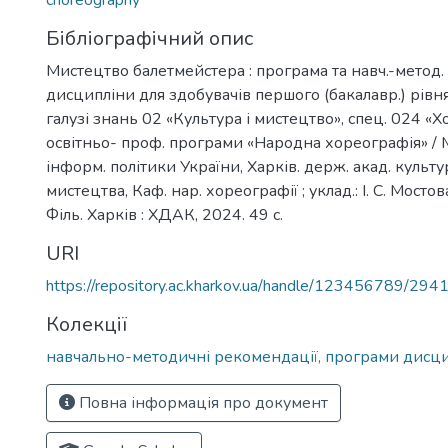
choreography
Бібліографічний опис
Мистецтво балетмейстера : програма та навч.-метод.
дисципліни для здобувачів першого (бакалавр.) рівня
галузі знань 02 «Культура і мистецтво», спец. 024 «Х
освітньо- проф. програми «Народна хореографія» / 
інформ. політики України, Харків. держ. акад. культ
мистецтва, Каф. нар. хореографії ; уклад.: І. С. Мостова
Філь. Харків : ХДАК, 2024. 49 с.
URI
https://repository.ac.kharkov.ua/handle/123456789/294
Колекції
навчально-методичні рекомендації, програми дисц
Повна інформація про документ