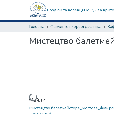
Розділи та колекції
Пошук за крит
Головна
Факультет хореографічного мистецтва
Мистецтво балетме
Вантажиться...
Файли
Мистецтво балетмейстера_Мостова_Філь.pd