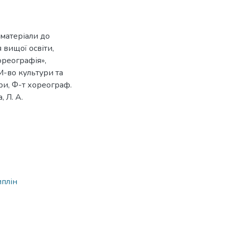
 матеріали до
 вищої освіти,
ореографія»,
М-во культури та
ури, Ф-т хореограф.
, Л. А.
1
иплін