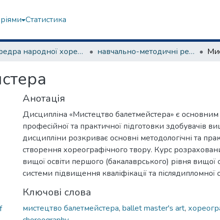
еріями
Статистика
Кафедра народної хореографії та теорії танцю
навчально-методичні рекомендації, програми дисциплін
Мис
йстера
Анотація
Дисципліна «Мистецтво балетмейстера» є основни
професійної та практичної підготовки здобувачів вищ
дисципліни розкриває основні методологічні та прак
створення хореографічного твору. Курс розрахован
вищої освіти першого (бакалаврського) рівня вищої о
системи підвищення кваліфікації та післядипломної о
Ключові слова
мистецтво балетмейстера
,
ballet master's art
,
хореогр
f