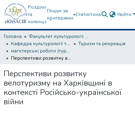
Розділи
Пошук за
та
Статистика
Увійти
критеріями
колекції
Головна
Факультет культурології та соціальних комунікацій
Кафедра культурології та музеєзнавства
Туризм та рекреація
магістерські роботи (туризм та рекреація)
Перспективи розвитку велотуризму на Харківщині в контексті Російсько-української війни
Перспективи розвитку
велотуризму на Харківщині в
контексті Російсько-української
війни