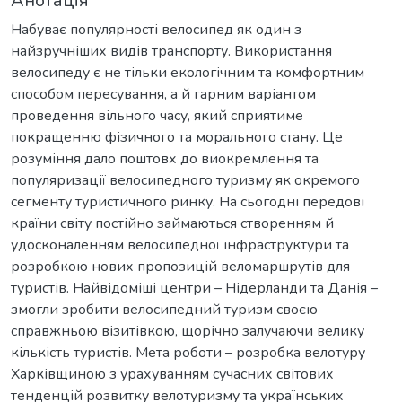
Анотація
Набуває популярності велосипед як один з
найзручніших видів транспорту. Використання
велосипеду є не тільки екологічним та комфортним
способом пересування, а й гарним варіантом
проведення вільного часу, який сприятиме
покращенню фізичного та морального стану. Це
розуміння дало поштовх до виокремлення та
популяризації велосипедного туризму як окремого
сегменту туристичного ринку. На сьогодні передові
країни світу постійно займаються створенням й
удосконаленням велосипедної інфраструктури та
розробкою нових пропозицій веломаршрутів для
туристів. Найвідоміші центри – Нідерланди та Данія –
змогли зробити велосипедний туризм своєю
справжньою візитівкою, щорічно залучаючи велику
кількість туристів. Мета роботи – розробка велотуру
Харківщиною з урахуванням сучасних світових
тенденцій розвитку велотуризму та українських