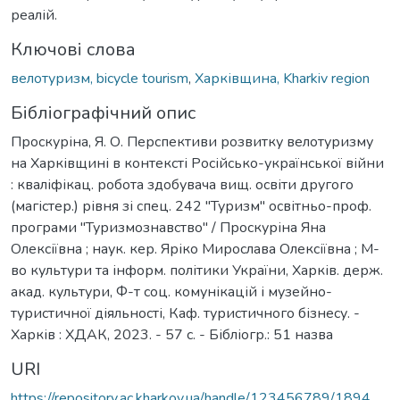
реалій.
Ключові слова
велотуризм, bicycle tourism
,
Харківщина, Kharkiv region
Бібліографічний опис
Проскуріна, Я. О. Перспективи розвитку велотуризму
на Харківщині в контексті Російсько-української війни
: кваліфікац. робота здобувача вищ. освіти другого
(магістер.) рівня зі спец. 242 "Туризм" освітньо-проф.
програми "Туризмознавство" / Проскуріна Яна
Олексіївна ; наук. кер. Яріко Мирослава Олексіївна ; М-
во культури та інформ. політики України, Харків. держ.
акад. культури, Ф-т соц. комунікацій і музейно-
туристичної діяльності, Каф. туристичного бізнесу. -
Харків : ХДАК, 2023. - 57 с. - Бібліогр.: 51 назва
URI
https://repository.ac.kharkov.ua/handle/123456789/1894