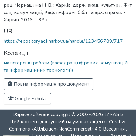
рец. Черкашина Н. В. ; Харків. держ. акад. культури, Ф-т
соц. комунікацій, Каф. іінформ., бібл. та арх. справи. -
Харків, 2019. - 98 с.
URI
https://repository.ac.kharkov.ua/handle/123456789/717
Колекції
магістерські роботи (кафедра цифрових комунікацій
та інформаційних технологій)
Повна інформація про документ
Google Scholar
DSpace software
copyright © 2002-2026
LYRASIS
Цей контент доступний на умовах ліцензії
Creative
Commons «Attribution-NonCommercial» 4.0 Всесвітня
.