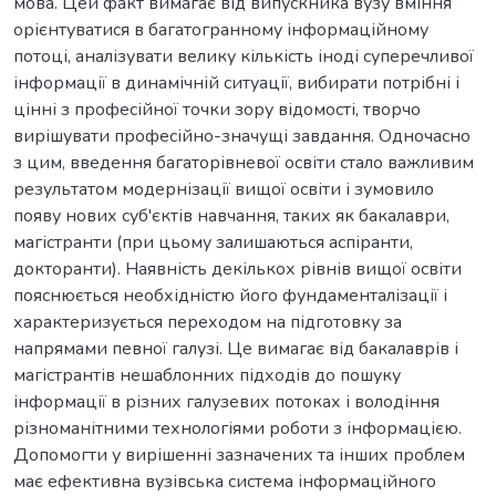
мова. Цей факт вимагає від випускника вузу вміння
орієнтуватися в багатогранному інформаційному
потоці, аналізувати велику кількість іноді суперечливої
інформації в динамічній ситуації, вибирати потрібні і
цінні з професійної точки зору відомості, творчо
вирішувати професійно-значущі завдання. Одночасно
з цим, введення багаторівневої освіти стало важливим
результатом модернізації вищої освіти і зумовило
появу нових суб'єктів навчання, таких як бакалаври,
магістранти (при цьому залишаються аспіранти,
докторанти). Наявність декількох рівнів вищої освіти
пояснюється необхідністю його фундаменталізації і
характеризується переходом на підготовку за
напрямами певної галузі. Це вимагає від бакалаврів і
магістрантів нешаблонних підходів до пошуку
інформації в різних галузевих потоках і володіння
різноманітними технологіями роботи з інформацією.
Допомогти у вирішенні зазначених та інших проблем
має ефективна вузівська система інформаційного