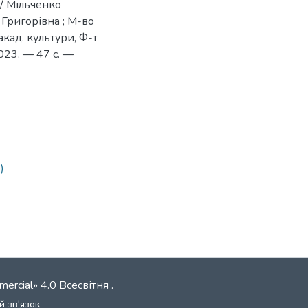
 / Мільченко
 Григорівна ; М-во
акад. культури, Ф-т
2023. — 47 с. —
1
)
mercial» 4.0 Всесвітня
.
й зв'язок