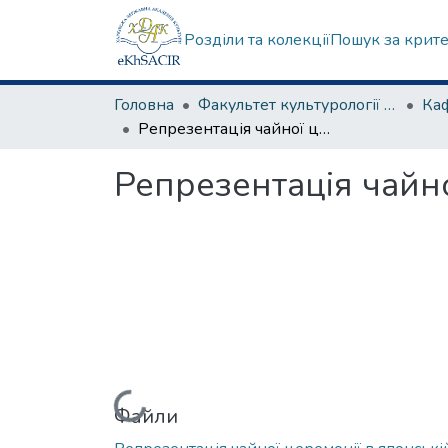
Розділи та колекції
Пошук за крит
Головна
Факультет культурології та соціальних комунікацій
Репрезентація чайної церемонії в японській гравюрі
Репрезентація чайно
Вантажиться...
Файли