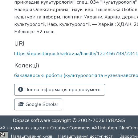
прикладна культурологія", спец. 034 "Культурологія"
Валерія Олександрівна ; наук. кер. Тишевська Любов
культури та інформ. політики України, Харків. держ. 
культурології, Каф. культурології. — Харків : ХДАК, 
Бібліогр.: 52 назв.
URI
https://repository.ac.kharkov.ua/handle/123456789/234
Колекції
бакалаврські роботи (культурологія та музеєзнавство
Повна інформація про документ
Google Scholar
DSpace software
copyright © 2002-2026
LYRASIS
й на умовах ліцензії
Creative Commons «Attribution-NonCom
Налаштування куків
Налаштування доступності
Зворотні