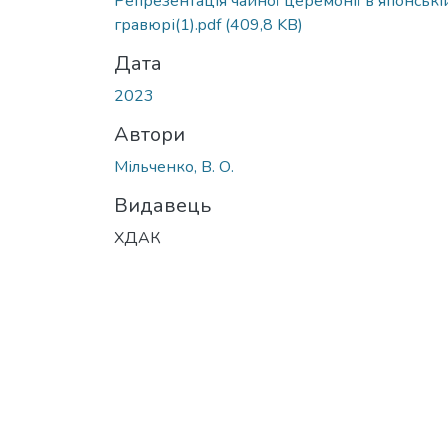
Репрезентація чайної церемонії в японські
гравюрі(1).pdf
(409,8 KB)
Дата
2023
Автори
Мільченко, В. О.
Видавець
ХДАК