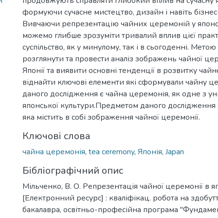
й
продовжують справляти глибокий вплив на сучасну я
формуючи сучасне мистецтво, дизайн і навіть бізнес
Вивчаючи репрезентацію чайних церемоній у японс
можемо глибше зрозуміти тривалий вплив цієї прак
суспільство, як у минулому, так і в сьогоденні. Метою
розглянути та провести аналіз зображень чайної цер
Японії та виявити основні тенденції в розвитку чайно
віднайти ключові елементи які сформували чайну ц
даного дослідження є чайна церемонія, як одне з у
японської культури.Предметом даного дослідження 
яка містить в собі зображення чайної церемонії.
Ключові слова
чайна церемонія
,
tea ceremony
,
Японія
,
Japan
Бібліографічний опис
Мільченко, В. О. Репрезентація чайної церемонії в я
[Електронний ресурс] : кваліфікац. робота на здобут
бакалавра, освітньо-професійна програма "Фундаме