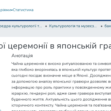
еріями
Статистика
Кафедра культурології та музеєзнавства
Культурологія та музеєзнавство
ї церемонії в японській гр
Анотація
Чайна церемонія є високо ритуалізованою та симво
яка глибоко вкорінилась в японській культурі протяго
сьогодні посідає визначне місце в Японії. Дослідже
за допомогою аналізу японської гравюри дозволяє 
інформацію про роль практики у повсякденному жит
ієрархію, гендерні ролі, адже саме гравюра виступал
буденного життя. Актуальність цього дослідження в
історичного контексту. Чайна церемонія та пов'язана