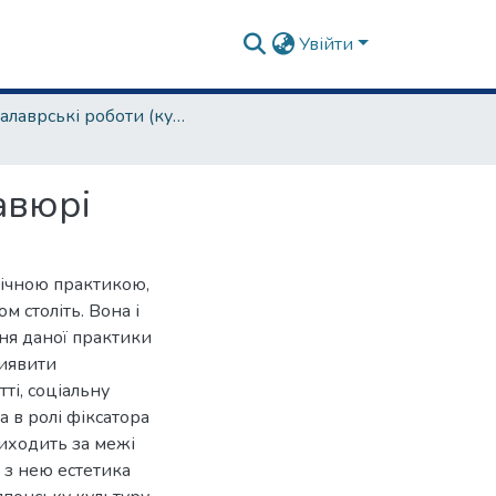
Увійти
бакалаврські роботи (культурологія та музеєзнавство)
авюрі
лічною практикою,
м століть. Вона і
ння даної практики
виявити
ті, соціальну
а в ролі фіксатора
иходить за межі
 з нею естетика