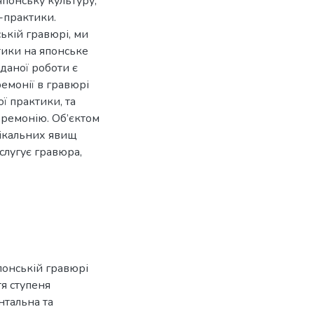
понську культуру,
-практики.
ькій гравюрі, ми
тики на японське
 даної роботи є
емонії в гравюрі
ї практики, та
еремонію. Об’єктом
нікальних явищ
слугує гравюра,
понській гравюрі
тя ступеня
нтальна та