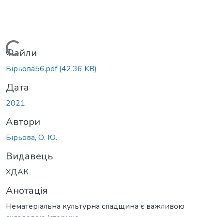
Вантажиться...
Файли
Бірьова56.pdf
(42,36 KB)
Дата
2021
Автори
Бірьова, О. Ю.
Видавець
ХДАК
Анотація
Нематеріальна культурна спадщина є важливою