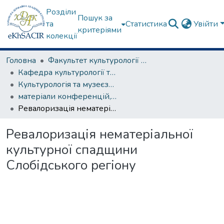
Розділи
Пошук за
та
Статистика
Увійти
критеріями
колекції
Головна
Факультет культурології та соціальних комунікацій
Кафедра культурології та музеєзнавства
Культурологія та музеєзнавство
матеріали конференцій, семінарів, круглих столів та ін.
Ревалоризація нематеріальної культурної спадщини Слобідського регіону
Ревалоризація нематеріальної
культурної спадщини
Слобідського регіону