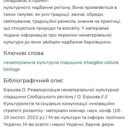
складовою історико-
культурного надбання регіону. Вона проявляється в
таких галузях, як усні традиції, звичаї, обряди,
святкування, традиційні ремесла, знання на практиці,
що стосуються природи та всесвіту. У матеріалах
подано інформацію про переліки нематеріальної
культури до яких увійшли надбання Харківщини.
Ключові слова
нематеріальна культурна спадщина, intangible cultural
heritage
Бібліографічний опис
Бірьова О. Ревалоризація нематеріальної культурної
спадщини Слобідського регіону / О. Бірьова // //
Культурологія та соціальні комунікації: інноваційні
стратегії розвитку : матеріали міжнар. наук. конф. (18-
19 листоп. 2021 р.) / М-во культури та інформ. політики
України, М-во освіти і науки України, Харків. держ.