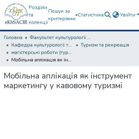
Розділи
Пошук за
та
Статистика
Увійти
критеріями
колекції
Головна
Факультет культурології та соціальних комунікацій
Кафедра культурології та музеєзнавства
Туризм та рекреація
магістерські роботи (туризм та рекреація)
Мобільна аплікація як інструмент маркетингу у кавовому туризмі
Мобільна аплікація як інструмент
маркетингу у кавовому туризмі