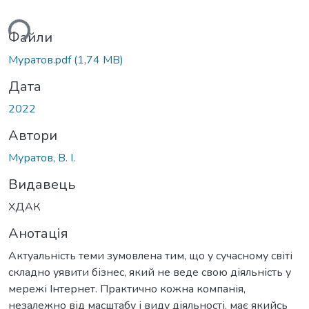
ься...
Файли
Муратов.pdf
(1,74 MB)
Дата
2022
Автори
Муратов, В. І.
Видавець
ХДАК
Анотація
Актуальність теми зумовлена тим, що у сучасному світі
складно уявити бізнес, який не веде свою діяльність у
мережі Інтернет. Практично кожна компанія,
незалежно від масштабу і виду діяльності, має якийсь