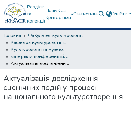
Розділи
Пошук за
та
Статистика
Увійти
критеріями
колекції
Головна
Факультет культурології та соціальних комунікацій
Кафедра культурології та музеєзнавства
Культурологія та музеєзнавство
матеріали конференцій, семінарів, круглих столів та ін.
Актуалізація дослідження сценічних подій у процесі національного культуротворення
Актуалізація дослідження
сценічних подій у процесі
національного культуротворення