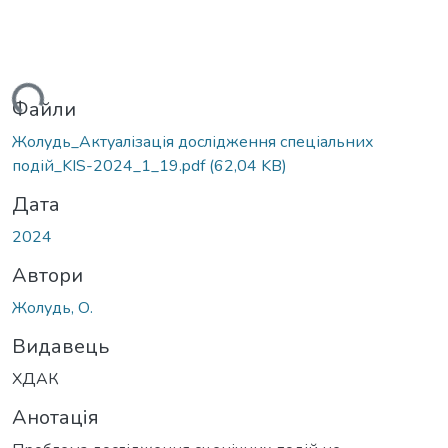
ться...
Файли
Жолудь_Актуалізація дослідження спеціальних
подій_KIS-2024_1_19.pdf
(62,04 KB)
Дата
2024
Автори
Жолудь, О.
Видавець
ХДАК
Анотація