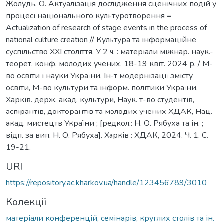
Жолудь, О. Актуалізація дослідження сценічних подій у
процесі національного культуротворення =
Actualization of research of stage events in the process of
national culture creation // Культура та інформаційне
суспільство ХХІ століття. У 2 ч. : матеріали міжнар. наук.-
теорет. конф. молодих учених, 18-19 квіт. 2024 р. / М-
во освіти і науки України, Ін-т модернізації змісту
освіти, М-во культури та інформ. політики України,
Харків. держ. акад. культури, Наук. т-во студентів,
аспірантів, докторантів та молодих учених ХДАК, Нац.
акад. мистецтв України ; [редкол.: Н. О. Рябуха та ін. ;
відп. за вип. Н. О. Рябуха]. Харків : ХДАК, 2024. Ч. 1. С.
19-21.
URI
https://repository.ac.kharkov.ua/handle/123456789/3010
Колекції
матеріали конференцій, семінарів, круглих столів та ін.