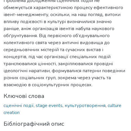
Проблема дослідження сценічних подій не
обмежується характеристикою процесу ефективного
івент-менеджменту, оскільки, на наш погляд, витоки
впливу подієвості в культурі визначилися значно
раніше, аніж організація івентів набула наукового
обґрунтування. Від первісного об’єднувального
колективного свята через античні видовища до
середньовічних містерій та сучасних вистав і
концертів, під час організації спеціальних подій
транслювалися цінності, закріплювалися провідні
ідеологічні наративи, формувалися патерни поведінки
різних соціальних груп, зокрема через участь та
взаємодію в соціокультурних процесах.
Ключові слова
сценічні події
,
stage events
,
культуротворення
,
culture
creation
Бібліографічний опис