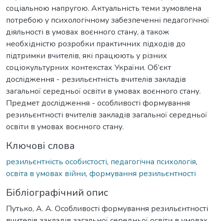
соціальною напругою. Актуальність теми зумовлена
потребою у психологічному забезпеченні педагогічної
діяльності в умовах воєнного стану, а також
необхідністю розробки практичних підходів до
підтримки вчителів, які працюють у різних
соціокультурних контекстах України. Об’єкт
дослідження - резильєнтність вчителів закладів
загальної середньої освіти в умовах воєнного стану.
Предмет дослідження - особливості формування
резильєнтності вчителів закладів загальної середньої
освіти в умовах воєнного стану.
Ключові слова
резильєнтність особистості
,
педагогічна психологія
,
освіта в умовах війни
,
формування резильєнтності
Бібліографічний опис
Путько, А. А. Особливості формування резильєнтності
вчителів закладів загальної середньої освіти в умовах