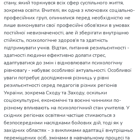
стану, який торкнувся всіх сфер суспільного життя,
зокрема освіти. Вчителі, як одна з ключових соціально-
професійних груп, опинилися перед необхідністю не
лише виконувати свої професійні обов’язки в умовах
постійної невизначеності, але й зберігати внутрішню
стійкість, психологічне здоров’я та здатність
підтримувати учнів. Відтак, питання резильєнтності -
здатності людини ефективно долати стрес,
адаптуватися до змін і відновлювати психологічну
рівновагу - набуває особливої актуальності. Особливої
уваги потребує дослідження різниць у рівні
резильєнтності серед педагогів різних регіонів
України, зокрема Сходу та Заходу, оскільки
соціокультурні, економічні та воєнні чинники по-
різному впливають на психологічний стан учителів. У
східних регіонах освітяни частіше стикаються з
безпосередніми наслідками бойових дій, тоді як у
західних областях - з викликами адаптації внутрішньо
переміщених осіб, змінами в навчальному процесі та