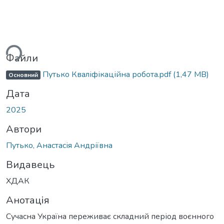
ься...
Файли
Путько Кваліфікаційна робота.pdf
(1,47 MB)
Основний
Дата
2025
Автори
Путько, Анастасія Андріївна
Видавець
ХДАК
Анотація
Сучасна Україна переживає складний період воєнного