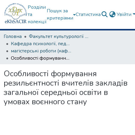
Розділи
Пошук за
та
Статистика
Увійти
критеріями
колекції
Головна
Факультет культурології та соціальних комунікацій
Кафедра психології, педагогіки та філології
магістерські роботи (кафедра психології, педагогіки та філології)
Особливості формування резильєнтності вчителів закладів загальної середньої освіти в умовах воєнного стану
Особливості формування
резильєнтності вчителів закладів
загальної середньої освіти в
умовах воєнного стану