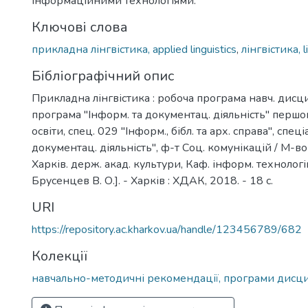
інформаційними технологіями.
Ключові слова
прикладна лінгвістика, applied linguistics
,
лінгвістика, l
Бібліографічний опис
Прикладна лінгвістика : робоча програма навч. дисци
програма "Інформ. та документац. діяльність" першог
освіти, спец. 029 "Інформ., бібл. та арх. справа", спеці
документац. діяльність", ф-т Соц. комунікацій / М-во
Харків. держ. акад. культури, Каф. інформ. технологій
Брусенцев В. О.]. - Харків : ХДАК, 2018. - 18 с.
URI
https://repository.ac.kharkov.ua/handle/123456789/682
Колекції
навчально-методичні рекомендації, програми дисц