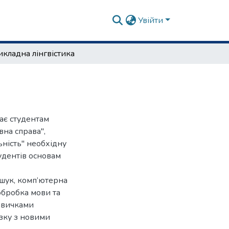
Увійти
кладна лінгвістика
ає студентам
вна справа",
ьність" необхідну
удентів основам
шук, комп’ютерна
 обробка мови та
навичками
язку з новими