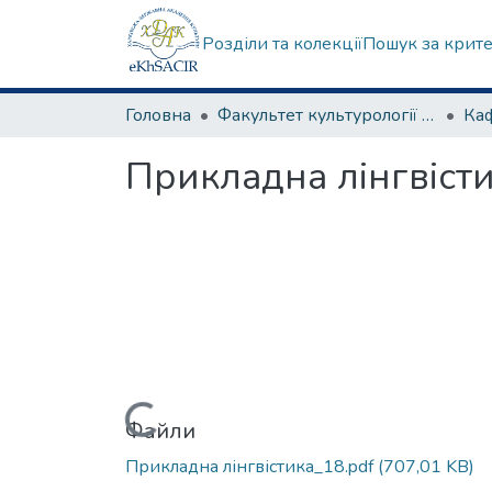
Розділи та колекції
Пошук за крит
Головна
Факультет культурології та соціальних комунікацій
Прикладна лінгвіст
Вантажиться...
Файли
Прикладна лінгвістика_18.pdf
(707,01 KB)