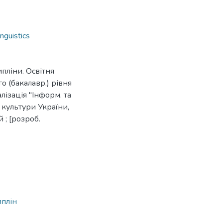
inguistics
пліни. Освітня
о (бакалавр.) рівня
алізація "Інформ. та
 культури України,
 ; [розроб.
иплін