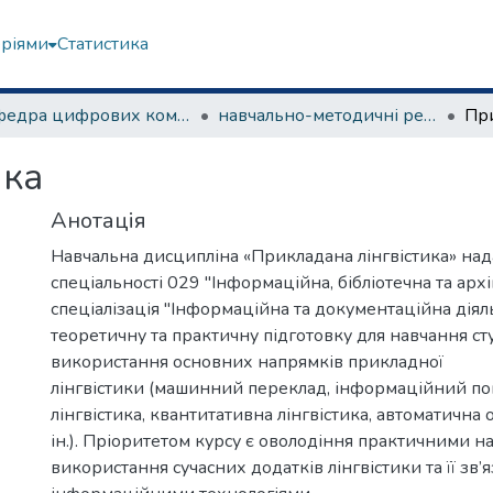
еріями
Статистика
Кафедра цифрових комунікацій та інформаційних технологій
навчально-методичні рекомендації, програми дисциплін
При
ика
Анотація
Навчальна дисципліна «Прикладана лінгвістика» над
спеціальності 029 "Інформаційна, бібліотечна та архі
спеціалізація "Інформаційна та документаційна діял
теоретичну та практичну підготовку для навчання ст
використання основних напрямків прикладної
лінгвістики (машинний переклад, інформаційний по
лінгвістика, квантитативна лінгвістика, автоматична
ін.). Пріоритетом курсу є оволодіння практичними 
використання сучасних додатків лінгвістики та її зв’