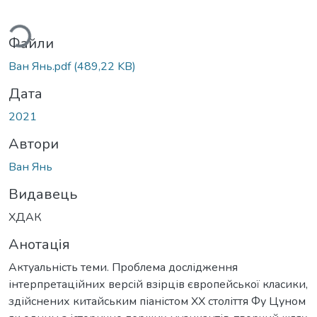
ться...
Файли
Ван Янь.pdf
(489,22 KB)
Дата
2021
Автори
Ван Янь
Видавець
ХДАК
Анотація
Актуальність теми. Проблема дослідження
інтерпретаційних версій взірців європейської класики,
здійснених китайським піаністом ХХ століття Фу Цуном