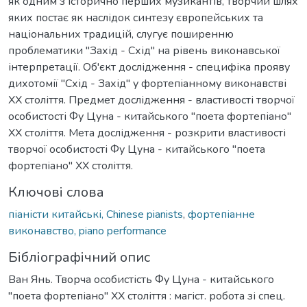
як одним з історично перших музикантів, творчий шлях
яких постає як наслідок синтезу європейських та
національних традицій, слугує поширенню
проблематики "Захід - Схід" на рівень виконавської
інтерпретації. Об'єкт дослідження - специфіка прояву
дихотомії "Схід - Захід" у фортепіанному виконавстві
ХХ століття. Предмет дослідження - властивості творчої
особистості Фу Цуна - китайського "поета фортепіано"
ХХ століття. Мета дослідження - розкрити властивості
творчої особистості Фу Цуна - китайського "поета
фортепіано" ХХ століття.
Ключові слова
піаністи китайські, Chinese pianists
,
фортепіанне
виконавство, piano performance
Бібліографічний опис
Ван Янь. Творча особистість Фу Цуна - китайського
"поета фортепіано" ХХ століття : магіст. робота зі спец.