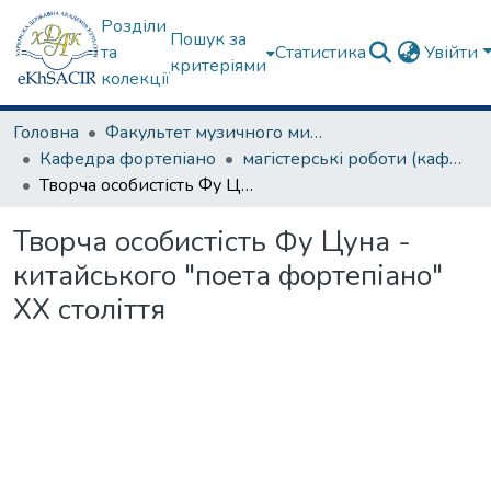
Розділи
Пошук за
та
Статистика
Увійти
критеріями
колекції
Головна
Факультет музичного мистецтва
Кафедра фортепіано
магістерські роботи (кафедра фортепіано)
Творча особистість Фу Цуна - китайського "поета фортепіано" ХХ століття
Творча особистість Фу Цуна -
китайського "поета фортепіано"
ХХ століття