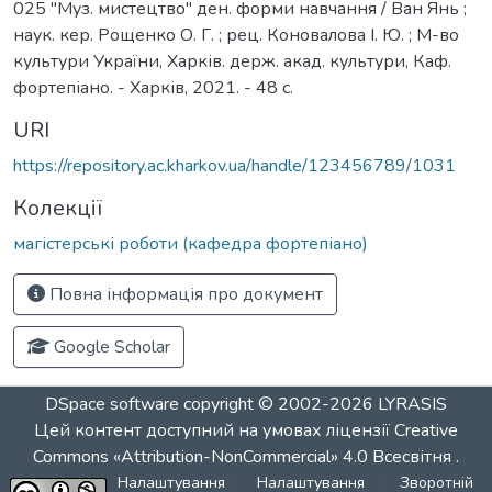
025 "Муз. мистецтво" ден. форми навчання / Ван Янь ;
наук. кер. Рощенко О. Г. ; рец. Коновалова І. Ю. ; М-во
культури України, Харків. держ. акад. культури, Каф.
фортепіано. - Харків, 2021. - 48 с.
URI
https://repository.ac.kharkov.ua/handle/123456789/1031
Колекції
магістерські роботи (кафедра фортепіано)
Повна інформація про документ
Google Scholar
DSpace software
copyright © 2002-2026
LYRASIS
Цей контент доступний на умовах ліцензії
Creative
Commons «Attribution-NonCommercial» 4.0 Всесвітня
.
Налаштування
Налаштування
Зворотній