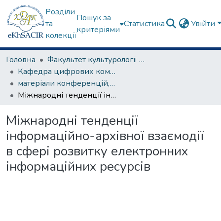
Розділи
Пошук за
та
Статистика
Увійти
критеріями
колекції
Головна
Факультет культурології та соціальних комунікацій
Кафедра цифрових комунікацій та інформаційних технологій
матеріали конференцій, семінарів, круглих столів та ін.
Міжнародні тенденції інформаційно-архівної взаємодії в сфері розвитку електронних інформаційних ресурсів
Міжнародні тенденції
інформаційно-архівної взаємодії
в сфері розвитку електронних
інформаційних ресурсів