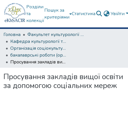
Розділи
Пошук за
та
Статистика
Увійти
критеріями
колекції
Головна
Факультет культурології та соціальних комунікацій
Кафедра культурології та музеєзнавства
Організація соціокультурної діяльності
бакалаврські роботи (організація соціокультурної діяльності)
Просування закладів вищої освіти за допомогою соціальних мереж
Просування закладів вищої освіти
за допомогою соціальних мереж