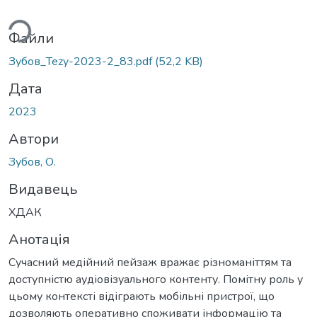
ься...
Файли
Зубов_Tezy-2023-2_83.pdf
(52,2 KB)
Дата
2023
Автори
Зубов, О.
Видавець
ХДАК
Анотація
Сучасний медійний пейзаж вражає різноманіттям та
доступністю аудіовізуального контенту. Помітну роль у
цьому контексті відіграють мобільні пристрої, що
дозволяють оперативно споживати інформацію та