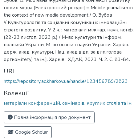
Зубов, О. Мобільна журналістика в контексті розвитку
нових медіа [Електронний ресурс] = Mobile journalism in
the context of new media development / О. Зубов
// Культурологія та соціальні комунікації: інноваційні
стратегії розвитку. У 2 ч. : матеріали міжнар. наук. конф.
(22-23 листоп. 2023 р.) / М-во культури та інформ.
політики України, М-во освіти і науки України, Харків.
держ. акад. культури, Нац. акад.відп. за вип.голова
оргкомітету) та ін.]. Харків : ХДАК, 2023. Ч. 2. С. 83-84.
URI
https://repository.ac.kharkov.ua/handle/123456789/2823
Колекції
матеріали конференцій, семінарів, круглих столів та ін.
Повна інформація про документ
Google Scholar