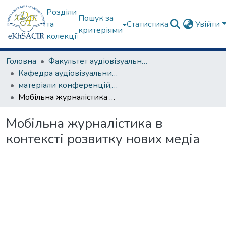
Розділи
Пошук за
та
Статистика
Увійти
критеріями
колекції
Головна
Факультет аудіовізуального мистецтва
Кафедра аудіовізуальних медіа та медіакомунікацій
матеріали конференцій, семінарів, круглих столів та ін.
Мобільна журналістика в контексті розвитку нових медіа
Мобільна журналістика в
контексті розвитку нових медіа