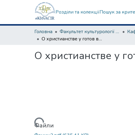
Розділи та колекції
Пошук за крит
Головна
Факультет культурології та соціальних комунікацій
О христианстве у готов в ІІІ-IV вв.
О христианстве у гото
Вантажиться...
Файли