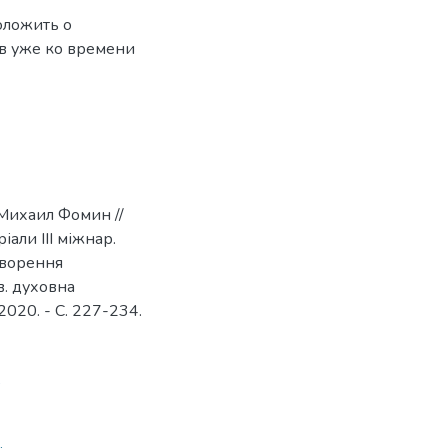
оложить о
в уже ко времени
/ Михаил Фомин //
іали ІІІ міжнар.
створення
в. духовна
, 2020. - C. 227-234.
5