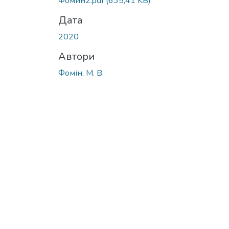
Фомин2.pdf
(635,41 KB)
Дата
2020
Автори
Фомін, М. В.