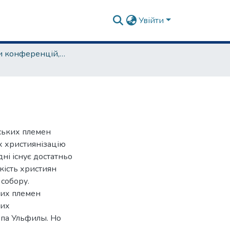
Увійти
матеріали конференцій, семінарів, круглих столів та ін.
ських племен
х християнізацію
дні існує достатньо
кість християн
собору.
ких племен
 их
па Ульфилы. Но