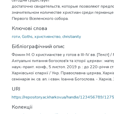
сегодня существует
достаточно свидетельств, которые позволяют предп
значительном количестве христиан среди германце
Первого Вселенского собора.
Ключові слова
готи, Goths
,
християнство, christianity
Бібліографічний опис
Фомин М. О христианстве у готов в ІІІ-IV вв. [Текст] 
Актуальні питання богослов'я та історії церкви : матер
наук.-практ. конф., 5 листоп. 2019 р. : до 220-річчя 
Харківської єпархії / Укр. Православна церква, Харкі
семінарія ім. св. ап. і єван. Іоанна Богослова. - Харків
URI
https://repository.ac.kharkov.ua/handle/123456789/127
Колекції