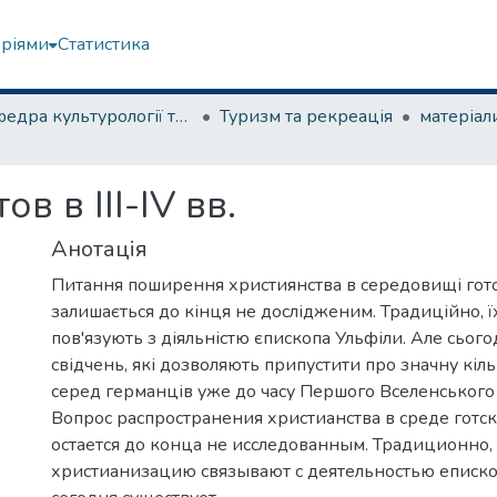
еріями
Статистика
Кафедра культурології та музеєзнавства
Туризм та рекреація
в в ІІІ-IV вв.
Анотація
Питання поширення християнства в середовищі гот
залишається до кінця не дослідженим. Традиційно, ї
пов'язують з діяльністю єпископа Ульфіли. Але сього
свідчень, які дозволяють припустити про значну кіль
серед германців уже до часу Першого Вселенського 
Вопрос распространения христианства в среде готс
остается до конца не исследованным. Традиционно,
христианизацию связывают с деятельностью еписко