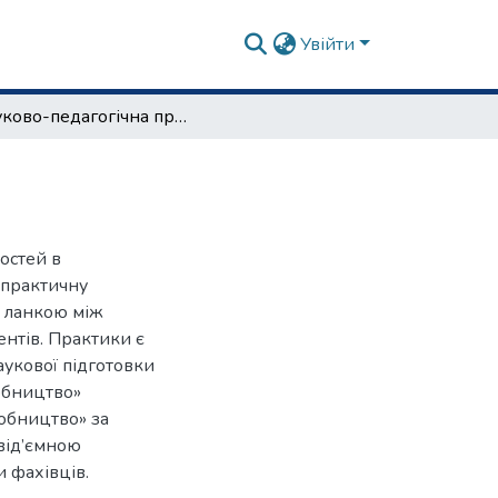
Увійти
Науково-педагогічна практика
остей в
 практичну
ю ланкою між
нтів. Практики є
аукової підготовки
обництво»
робництво» за
евід’ємною
 фахівців.