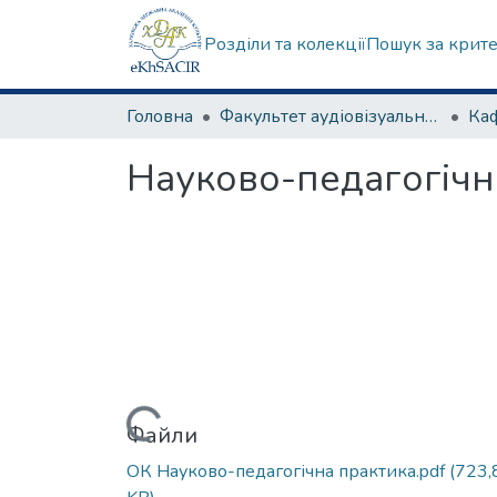
Розділи та колекції
Пошук за крит
Головна
Факультет аудіовізуального мистецтва
Науково-педагогічн
Вантажиться...
Файли
ОК Науково-педагогічна практика.pdf
(723,