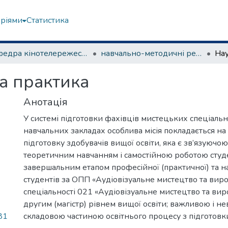
еріями
Статистика
Кафедра кінотелережесури та сценарної майстерності
навчально-методичні рекомендації, програми дисциплін
а практика
Анотація
У системі підготовки фахівців мистецьких спеціальн
навчальних закладах особлива місія покладається на
підготовку здобувачів вищої освіти, яка є зв’язуючо
теоретичним навчанням і самостійною роботою студе
завершальним етапом професійної (практичної) та н
студентів за ОПП «Аудіовізуальне мистецтво та вир
спеціальності 021 «Аудіовізуальне мистецтво та ви
другим (магістр) рівнем вищої освіти; важливою і н
81
складовою частиною освітнього процесу з підготовки