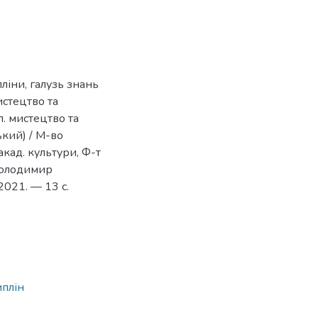
ліни, галузь знань
истецтво та
. мистецтво та
ький) / М-во
акад. культури, Ф-т
 Володимир
2021. — 13 с.
4
иплін