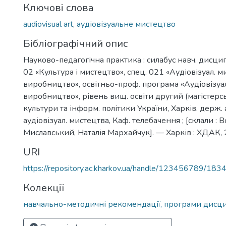
Ключові слова
audiovisual art
,
аудіовізуальне мистецтво
Бібліографічний опис
Науково-педагогічна практика : силабус навч. дисцип
02 «Культура і мистецтво», спец. 021 «Аудіовізуал. м
виробництво», освітньо-проф. програма «Аудіовізуал
виробництво», рівень вищ. освіти другий (магістерс
культури та інформ. політики України, Харків. держ. 
аудіовізуал. мистецтва, Каф. телебачення ; [склали :
Миславський, Наталія Мархайчук]. — Харків : ХДАК, 
URI
https://repository.ac.kharkov.ua/handle/123456789/183
Колекції
навчально-методичні рекомендації, програми дисц