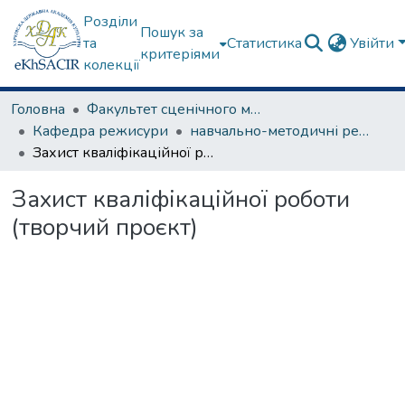
Розділи
Пошук за
та
Статистика
Увійти
критеріями
колекції
Головна
Факультет сценічного мистецтва
Кафедра режисури
навчально-методичні рекомендації, програми дисциплін
Захист кваліфікаційної роботи (творчий проєкт)
Захист кваліфікаційної роботи
(творчий проєкт)