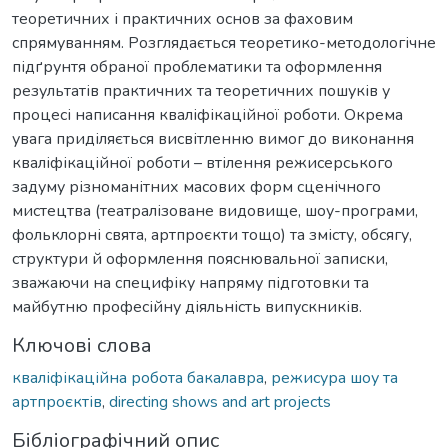
теоретичних і практичних основ за фаховим
спрямуванням. Розглядається теоретико-методологічне
підґрунтя обраної проблематики та оформлення
результатів практичних та теоретичних пошуків у
процесі написання кваліфікаційної роботи. Окрема
увага приділяється висвітленню вимог до виконання
кваліфікаційної роботи – втілення режисерського
задуму різноманітних масових форм сценічного
мистецтва (театралізоване видовище, шоу-програми,
фольклорні свята, артпроєкти тощо) та змісту, обсягу,
структури й оформлення пояснювальної записки,
зважаючи на специфіку напряму підготовки та
майбутню професійну діяльність випускників.
Ключові слова
кваліфікаційна робота бакалавра
,
режисура шоу та
артпроєктів
,
directing shows and art projects
Бібліографічний опис