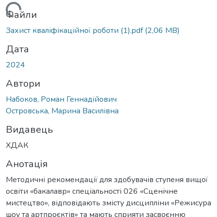
ажиться...
Файли
Захист кваліфікаційної роботи (1).pdf
(2,06 MB)
Дата
2024
Автори
Набоков, Роман Геннадійович
Островська, Марина Василівна
Видавець
ХДАК
Анотація
Методичні рекомендації для здобувачів ступеня вищої
освіти «бакалавр» спеціальності 026 «Сценічне
мистецтво», відповідають змісту дисципліни «Режисура
шоу та артпроєктів» та мають сприяти засвоєнню