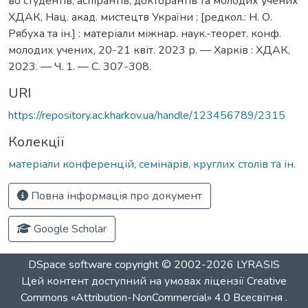
во студентів, аспірантів, докторантів та молодих учених
ХДАК, Нац. акад. мистецтв України ; [редкол.: Н. О.
Рябуха та ін.] : матеріали міжнар. наук.-теорет. конф.
молодих учених, 20-21 квіт. 2023 р. — Харків : ХДАК,
2023. — Ч. 1. — С. 307-308.
URI
https://repository.ac.kharkov.ua/handle/123456789/2315
Колекції
матеріали конференцій, семінарів, круглих столів та ін.
Повна інформація про документ
Google Scholar
DSpace software
copyright © 2002-2026
LYRASIS
Цей контент доступний на умовах ліцензії
Creative
Commons «Attribution-NonCommercial» 4.0 Всесвітня
.