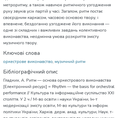
метроритму, а також навичок ритмічного узгодження
руху звуків усіх партій у часі. Загалом, ритм постає
своєрідним каркасом, часовою основою твору, і
впевнене, бездоганно узгоджене його виконання —
одне зі складних і важливих завдань колективного
виконавства, неодмінна умова розкриття змісту
музичного твору.
Ключові слова
оркестрове виконавство
,
музичний ритм
Бібліографічний опис
Гладких, А. Ритм — основа оркестрового виконавства
[Електронний ресурс] = Rhythm — the basis for orchestral
performance // Культура та інформаційне суспільство ХХІ
століття. У 2 ч / М-во освіти і науки України, Ін-т
модернізації змісту освіти, М-во культури та інформ.
політики України, Харків. держ. акад. культури, Наук. т-