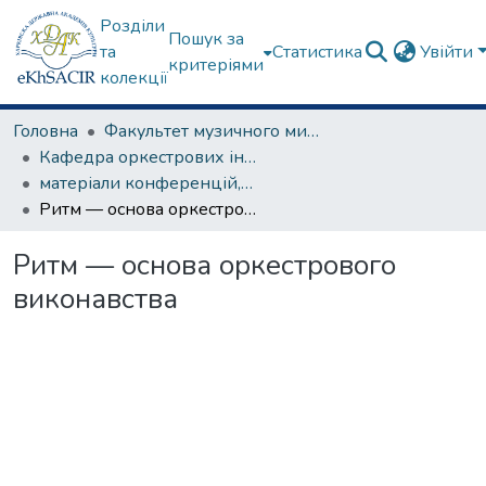
Розділи
Пошук за
та
Статистика
Увійти
критеріями
колекції
Головна
Факультет музичного мистецтва
Кафедра оркестрових інструментів
матеріали конференцій, семінарів, круглих столів та ін.
Ритм — основа оркестрового виконавства
Ритм — основа оркестрового
виконавства