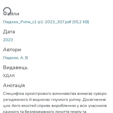
ься...
Файли
Гладких_Ритм_c1-p1-2023_307.pdf
(55,2 KB)
Дата
2023
Автори
Гладких, А. В.
Видавець
ХДАК
Анотація
Специфіка оркестрового виконавства вимагає суворо
узгодженого й водночас гнучкого ритму. Досягнення
цих його якостей сприяє виробленню у всіх учасників
єдиного та безперервного почуття темпу та